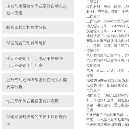
主要零件
多功能水泵控制阀在泵站自动化改
零件材料：阀体、阀盖、填
材 料：灰铸铁、铸钢、不
造中应用
工作原理
工作电源：DC24V,AC220V,
输入控制信号：DC4-20MA或者
蝶阀密封结构技术分析
反馈控制信号：DC4-20MA
通过接收工业自动化控制系
新型电动调节阀执行器内含饲
球面偏置气动钟阀维护
力、流量、温度、液位等工
流量特性
电动调节阀的流量特性，是
手动不锈钢闸门，电动不锈钢闸
电动调节阀的流量特性有：
门，不锈钢闸门厂家
应用领域
电力、化工、冶金、环保、
安装
提升气动通风蝶阀密封性能的关键
电动调节阀
zui适宜安装
电动调节阀一般包括驱动器，
要素分析
电气原理
动作原理：电机电源220V
动态平衡阀在暖通工程的应用
杆，带动阀杆运作，实现直
反馈：电机运行，通过齿轮
分类
ZDLW电子式电动调节阀，
锻钢硬密封球阀的主要工作原理介
，
节阀
ZAZS型电动角型调节
绍
，
电子式电动双座调节阀
Z