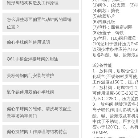
锥形阀结构构造及工作原理
(1)阀体、(2)支架、(
(4)阀芯：搪瓷
(5)橡胶垫片
怎么调整球面偏置气动钟阀的重锤
(6)四氟孔板
位置？
(7)填料：四氟密封圈
(8)压盖子：铸铁
(9)丝杆、(10)阀杆螺
偏心半球阀的使用说明
(10)适用于设计压力P≤
该阀技术条件应符合HG
耐各种酸、碱、盐溶液
Q61手柄全焊接球阀的用途
3设备性能
1，放料阀，耐腐蚀性:1
美标铸钢阀门安装与维护
化碳气(不锈钢材质可使用
工作温度≤150℃，压力
2，放料阀，耐腐蚀性:
氧化铝使用双偏心半球阀
可使用温度-60℃-232
为-5℃-225℃，压力范
3， 放料阀:搪玻璃设
偏心半球阀的维修、清洗与装配注
离子取代作用而影响污
酸、碱、盐溶液及有机溶剂
意事项鸿宇阀门
中优于不锈钢。严禁使用含
变小于120℃)。C、
偏心旋转阀工作原理与结构特点
0.6MPA