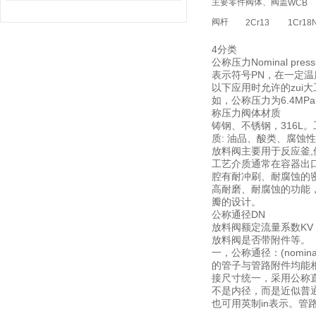
主要零件
阀体、阀盖
WCB
阀杆
2Cr13
1Cr18N
4分类
公称压力Nominal press
表示符号PN，在一定温
以下应用时允许的zui
如，公称压力为6.4MPa
称压力阀体材质
铸钢、不锈钢，316L。工
质: 油品、酸类、腐蚀
放料阀主要用于反应釜
工艺介质通常在容器出口
腔有耐冲刷、耐腐蚀的密
高耐磨、耐腐蚀的功能
瓣的设计。
公称通径DN
放料阀额定流量系数K
放料阀是否带附件等。
一，公称通径：(nomina
的管子与管路附件均能
接尺寸统一，采用公称
不是内径，而是近似普
也可用英制in表示。管