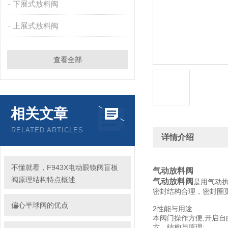
下展式放料阀
上展式放料阀
查看全部
相关文章
RELATED ARTICLES
详情介绍
不懂就看，F943X电动眼镜阀盲板
气动放料阀
阀原理结构特点概述
气动放料阀
是用气动执
密封结构合理，密封圈
偏心半球阀的优点
2性能与用途
本阀门操作方便,开启自由
六，结构与原理: