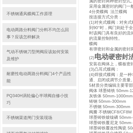
属的密封两种密封型式
采用金属密封的阀门一
4分类蝶阀 法兰蝶阀
不锈钢通风蝶阀工作原理
按连接方式分类：
(1)对夹式蝶阀：对夹
到90°时，阀门则处于
电动两路分料阀门分料不均怎么回
时该阀门具有良好的流
事？应该怎样解决
的流量控制特性。
蝶阀
有弹密封和金属的密封
气动不锈钢刀型闸阀应该如何安装
电动
硬密封
(2)
及维护
安装在阀体上，蝶板密
(3)凸耳式蝶阀：
耐磨性电动两路分料阀门4个产品性
(4)焊接式蝶阀：是一
通、启闭或调节介质量
能
5材质分类编辑主要零部
阀体 球墨铸铁 50mm-1
PQ340H涡轮偏心半球阀自修小技
灰铁体 50mm-1000mm
铸钢 50mm-300mm
巧
不锈钢 50mm-300mm
阀瓣 不锈钢CF8/CF8M 
球墨铸铁镀镍磷 50mm-
不锈钢渠道闸门安装现场
球墨铸铁覆尼龙 50mm-
球墨铸铁覆改性陶瓷 50m