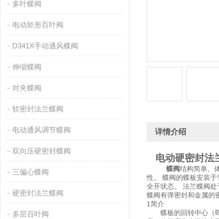
多叶蝶阀
电动矩形百叶阀
D341X手动通风蝶阀
伸缩蝶阀
对夹蝶阀
软密封法兰蝶阀
电动通风调节蝶阀
详情介绍
双向压硬密封蝶阀
电动
硬密封法
蝶阀
结构简单、
三偏心蝶阀
性。 蝶阀的蝶板安装于
全开状态。 法兰蝶阀
硬密封法兰蝶阀
蝶阀有弹密封和金属的
1简介
蝶板的回转中心（即阀
多层百叶阀