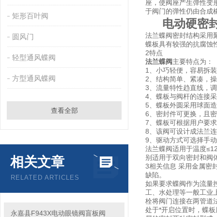
座，使阀座产生弹性变
于阀门的弹性仍由合成
矩形百叶阀
电动硬密封
法兰蝶阀密封结构采用
圆风门
蝶板具有较强的抗腐蚀
2特点
轻型通风蝶阀
法兰蝶阀
主要特点为：
1、小巧轻便，容易拆
方型通风蝶阀
2、结构简单、紧凑，操
3、流量特性趋直线，
4、蝶板与阀杆的连接
5、蝶板外圆采用球面
查看全部
6、密封件可更换，且
7、蝶板可根据用户要
8、该阀可设计成法兰
9、驱动方式可选择手
法兰蝶阀适用于温度≤1
别适用于双向密封和阀
相关文章
3相关信息 采用金属
缺陷。
RELATED ARTICLES
如果要求蝶阀作为流量
工、水处理等一般工业
栓将阀门连接在两管道
处于*开启位置时，蝶
永嘉县F943X电动眼镜阀盲板阀