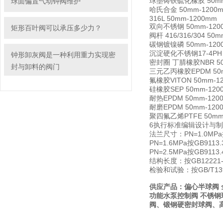
球墨铸铁硫化橡胶 50mm
球面偏置气动钟阀维护
哈氏合金 50mm-1200
316L 50mm-1200mm
双向不锈钢 50mm-120
矩形百叶阀可以承压多少力？
阀杆 416/316/304 50
碳钢镀镍磷 50mm-120
沉淀硬化不锈钢17-4PH 
钟形卸灰阀是一种利用重力实现密
密封圈 丁腈橡胶NBR 50
封与卸料的阀门
三元乙丙橡胶EPDM 50m
氟橡胶VITON 50mm-1
硅橡胶SEP 50mm-120
耐热EPDM 50mm-120
耐磨EPDM 50mm-120
聚四氟乙烯PTFE 50mm
6执行标准编辑设计与制造：
法兰尺寸：PN=1.0MPa
PN=1.6MPa按GB91
PN=2.5MPa按GB91
结构长度：按GB1222
检验和试验：按GB/T13
供应产品：偏心半球阀 
功能水泵控制阀 不锈
阀、锻钢硬密封球阀、