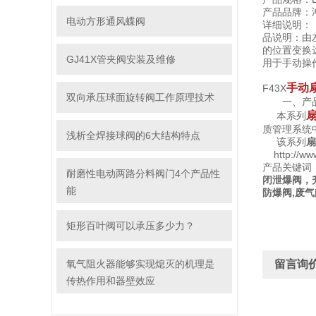
产品品牌：
电动方形通风蝶阀
详细说明：
品说明：由
的位置变换
GJ41X管夹阀安装及维修
用于手动操
手动
F43X
双向承压球面旋转阀工作原理技术
一、产品
本系列
质管理系统
浅析全焊接球阀的6大结构特点
该系列
扇
http://
产品关键词
耐磨性电动两路分料阀门4个产品性
闭泄爆阀，
能
防爆阀,废气
矩形百叶阀可以承压多少力？
氧气阻火器能够实现熄灭的机理是
留言询
传热作用和器壁效应