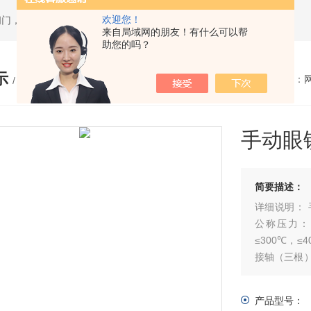
欢迎您！
闸门，套筒排泥阀，渠道闸门，分料阀
来自局域网的朋友！有什么可以帮
助您的吗？
示
您的位置：
/ PRODUCTS
手动眼
简要描述：
详细说明： 手
公称压力： 0.
≤300℃，
接轴（三根
和松开动作
产品型号：