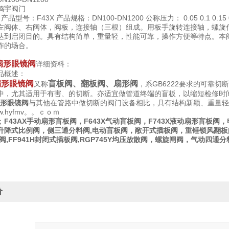
鸿宇阀门
产品型号：F43X 产品规格：DN100-DN1200 公称压力： 0.05 0.1 0.15
左阀体、右阀体，阀板，连接轴（三根）组成。用板手旋转连接轴，螺旋
达到启闭目的。具有结构简单，重量轻，性能可靠，操作方便等特点。本
作的场合。
扇形眼镜阀
详细资料：
概述：
扇形眼镜阀
盲板阀、翻板阀、扇形阀
又称
，系GB6222要求的可靠
中，尤其适用于有害、的切断。亦适宜做管道终端的盲板，以缩短检修时
形眼镜阀
与其他在管路中做切断的阀门设备相比，具有结构新颖、重量轻
www.hyfmv。。ｃｏｍ
；
F43AX手动扇形盲板阀，F643X气动盲板阀，F743X液动扇形盲板阀
升降式比例阀，侧三通分料阀,电动盲板阀，敞开式插板阀，重锤锁风翻板
阀,FF941H封闭式插板阀,RGP745Y均压放散阀，螺旋闸阀，气动四通分
价