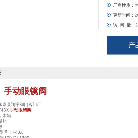
厂商性质：
更新时间：
2
访 问 量：
2
产
绍
手动眼镜阀
】
永嘉县鸿宇阀门阀门厂
43X
手动眼镜阀
，木箱
温州
限
型号：F43X
100-DN1200