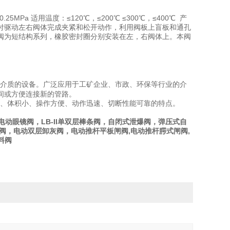
 0.25MPa 适用温度：≤120℃，≤200℃ ≤300℃，≤400℃ 产
付驱动左右阀体完成夹紧和松开动作，利用阀板上盲板和通孔
阀为短结构系列，橡胶密封圈分别安装在左，右阀体上。本阀
切断介质的设备。广泛应用于工矿企业、市政、环保等行业的介
间或方便连接新的管路。
、体积小、操作方便、动作迅速、切断性能可靠的特点。
，电动眼镜阀，LB-II单双层棒条阀，自闭式泄爆阀，弹压式自
阀，电动双层卸灰阀，电动推杆平板闸阀,电动推杆腭式闸阀,
料阀