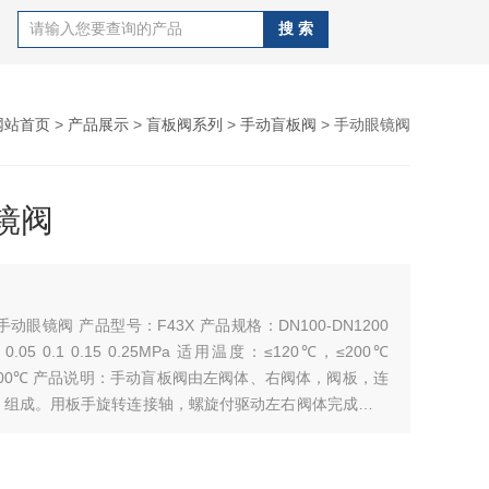
网站首页
>
产品展示
>
盲板阀系列
>
手动盲板阀
> 手动眼镜阀
镜阀
动眼镜阀 产品型号：F43X 产品规格：DN100-DN1200
05 0.1 0.15 0.25MPa 适用温度：≤120℃，≤200℃
≤400℃ 产品说明：手动盲板阀由左阀体、右阀体，阀板，连
）组成。用板手旋转连接轴，螺旋付驱动左右阀体完成夹紧
。