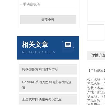
手动盲板阀
查看全部
相关文章
RELATED ARTICLES
详情介
铸铁镶铜方闸门进军市场
【产品供应
公司名称：
PZ73X/H手动刀型闸阀主要性能规
产品名称；F
范
包装：木架
产地：浙江
供应地：不
上装式球阀的相关知识普及
产品参数： 
产品规格：DN