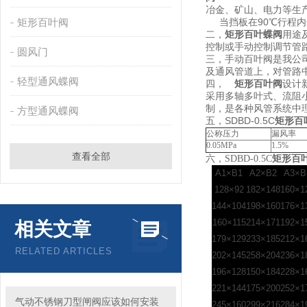
冶金、矿山、电力等生
矩形百叶阀
当挡板在90℃行程内
二，
矩形百叶蝶阀
用途
控制或手动控制调节管
圆风门
三，手动百叶阀是我公
及通风管道上，对
轻型通风蝶阀
四，
矩形百叶阀
设计
采用多轴多叶式、流阻
制，是各种风管系
方型通风蝶阀
五，SDBD-0.5C
矩形百
公称压力
漏风率
0.05MPa
1.5%
查看全部
六，SDBD-0.5C
矩形百
A1×B1
A2×B2
A3×B
128×92
182×148
160×1
144×104
198×160
176×1
160×115
214×171
192×1
相关文章
179×129
233×185
212×1
RELATED ARTICLES
202×145
258×204
236×1
196×128
150×184
228×1
221×144
175×200
252×1
气动不锈钢刀型闸阀应该如何安装
245×160
299×216
284×1