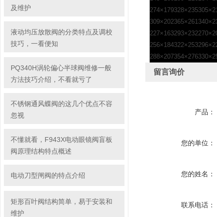
及维护
274×179
328×235
305×2
309×202
365×261
340×2
液动均压放散阀的分类特点及调校
227×163
293×232
270×2
技巧，一看便知
256×184
322×253
296×2
288×207
354×276
330×2
PQ340H涡轮偏心半球阀维修一般
留言询价
方法技巧介绍，不看就亏了
不锈钢通风蝶阀的这几个优点不容
产品：
忽视
不懂就看，F943X电动眼镜阀盲板
您的单位：
阀原理结构特点概述
您的姓名：
电动刀型闸阀的特点介绍
矩形百叶阀结构简单，易于安装和
联系电话：
维护