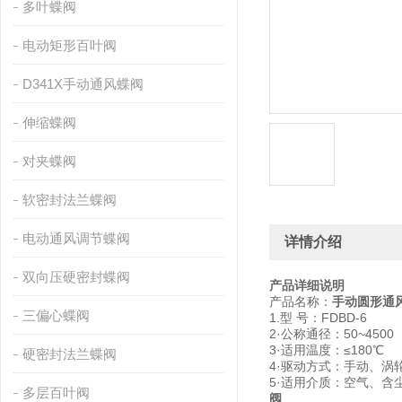
多叶蝶阀
电动矩形百叶阀
D341X手动通风蝶阀
伸缩蝶阀
对夹蝶阀
软密封法兰蝶阀
电动通风调节蝶阀
详情介绍
双向压硬密封蝶阀
产品详细说明
产品名称：
手动圆形通
三偏心蝶阀
1.型 号：FDBD-6
2·公称通径：50~4500
3·适用温度：≤180℃
硬密封法兰蝶阀
4·驱动方式：手动、涡
5·适用介质：空气、含
多层百叶阀
阀