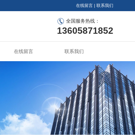
在线留言
|
联系我们
全国服务热线：
13605871852
在线留言
联系我们