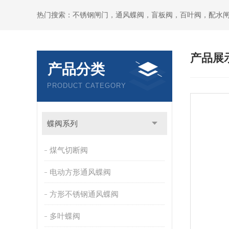
热门搜索：不锈钢闸门，通风蝶阀，盲板阀，百叶阀，配水
产品展
产品分类
PRODUCT CATEGORY
蝶阀系列
煤气切断阀
电动方形通风蝶阀
方形不锈钢通风蝶阀
多叶蝶阀