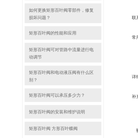
如何更换矩形百叶阀零部件，修复
损坏问题？
联
矩形百叶阀的性能和应用
常
矩形百叶阀可对管路中流量进行电
动调节
矩形百叶阀和电动液压阀有什么区
详
别？
矩形百叶阀可以承压多少力？
补
矩形百叶阀的安装和维护说明
矩形百叶阀 方形百叶蝶阀