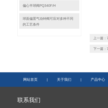
偏心半球阀PQ340F/H
球面偏置气动钟阀可应对多种不同
的工艺条件
上一篇：
下一篇：
网站首页
关于我们
产品中心
|
|
联系我们