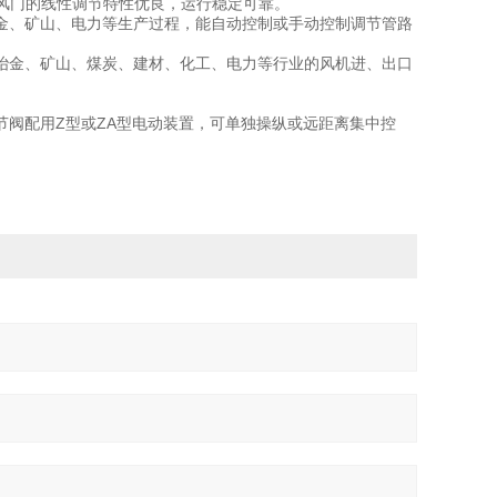
风门的线性调节特性优良，运行稳定可靠。
金、矿山、电力等生产过程，能自动控制或手动控制调节管路
冶金、矿山、煤炭、建材、化工、电力等行业的风机进、出口
阀配用Z型或ZA型电动装置，可单独操纵或远距离集中控