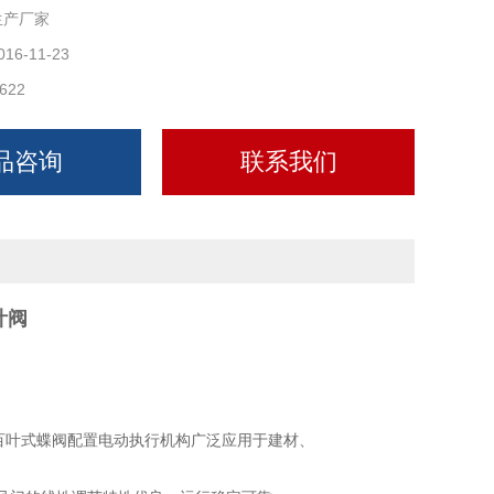
生产厂家
016-11-23
622
品咨询
联系我们
叶阀
百叶式蝶阀配置电动执行机构广泛应用于建材、