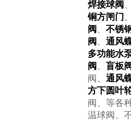
焊接球阀
铜方闸门
阀
、
不锈
阀
、
通风
多功能水
阀
、
盲板
阀、
通风
方下圆叶
阀、等各
温球阀、