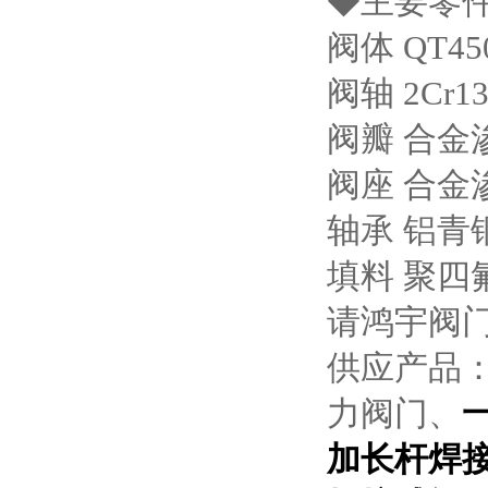
◆主要零件
阀体 QT45
阀轴 2Cr13
阀瓣 合
阀座 合
轴承 铝青
填料 聚四
请鸿宇阀门
供应产品
力阀门、
加长杆焊