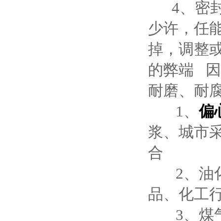
4、密封
少许，任
掉，调整
的弊端 因
耐磨、耐
1、
偏
浆、城市
2、油化工
品、
3、煤气阀