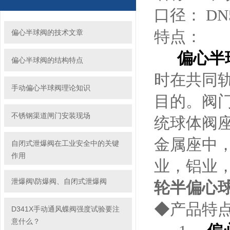
口径： DN5
特点：
偏心半球阀的技术文章
偏心半
偏心半球阀的结构特点
时在共同
手动偏心半球阀理论知识
目的。阀
不锈钢渠道闸门安装现场
统球体阀
金属座中
自闭式泄爆阀在工业安全中的关键
作用
业，铝业
泄爆阀\防爆阀、自闭式泄爆阀
轮半偏心
◆产品特
D341X手动通风蝶阀强度试验要注
意什么？