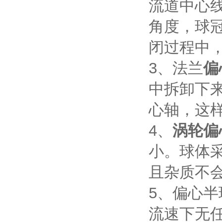
流道中心
角度，球
闭过程中
3、法兰
偏
中拆卸下
心轴，这
4、
涡轮偏
小。球体
且杂质不
5、偏心
流速下无任