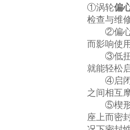
①涡轮
偏
检查与维
②偏心半
而影响使
③低扭矩
就能轻松
④启闭无摩
之间相互
⑤楔形密
座上而密
况下密封