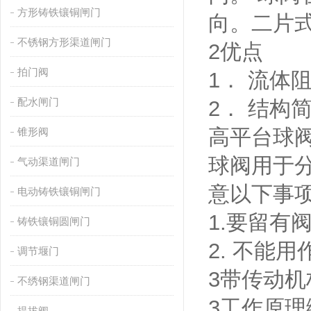
方形铸铁镶铜闸门
向。二片
不锈钢方形渠道闸门
2优点
拍门阀
1． 流体
配水闸门
2． 结构
高平台球
锥形阀
球阀用于
气动渠道闸门
意以下事
电动铸铁镶铜闸门
1.要留有
铸铁镶铜圆闸门
2. 不能
调节堰门
3带传动
不绣钢渠道闸门
3工作原
提拔阀