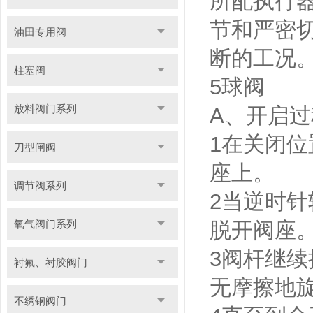
所配执行
节和严密
油田专用阀
断的工况
柱塞阀
5球阀
放料阀门系列
A、开启过
1在关闭位置
刀型闸阀
座上。
调节阀系列
2当逆时
氧气阀门系列
脱开阀座
3阀杆继
衬氟、衬胶阀门
无摩擦地
不绣钢阀门