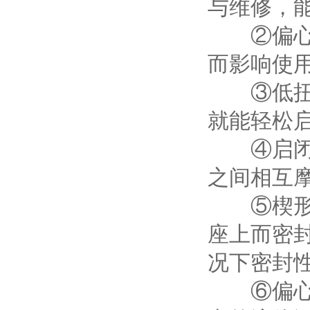
与维修，
②偏心半
而影响使
③低扭矩
就能轻松
④启闭无摩
之间相互
⑤楔形密
座上而密
况下密封
⑥
偏