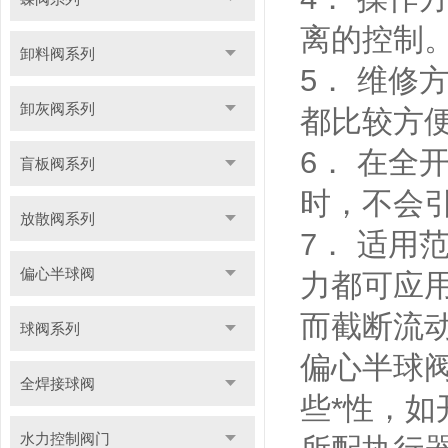
离的控制
卸料阀系列
5． 维
卸灰阀系列
都比较方
6． 在
盲板阀系列
时，不会
放散阀系列
7． 适
偏心半球阀
力都可应用
而截断流
球阀系列
偏心半球
全焊接球阀
些*性，
水力控制阀门