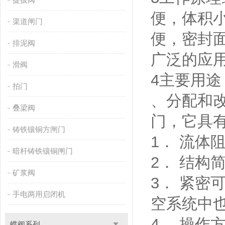
便，体积
渠道闸门
便，密封
排泥阀
广泛的应
滑阀
4主要用途
拍门
、分配和
叠梁阀
门，它具
铸铁镶铜方闸门
1． 流体
暗杆铸铁镶铜闸门
2． 结构
矿浆阀
3． 紧
手电两用启闭机
空系统中
4． 操作
蝶阀系列