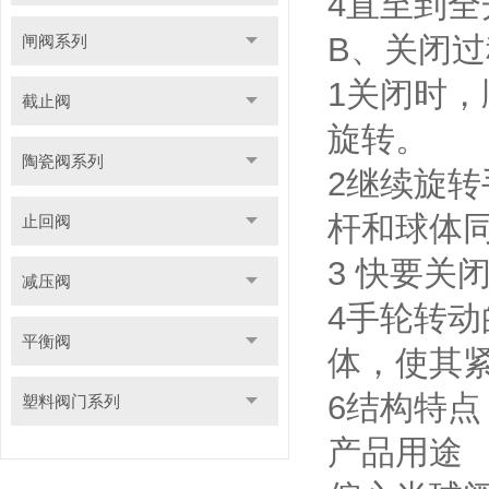
4直至到
B、关闭过
闸阀系列
1关闭时
截止阀
旋转。
陶瓷阀系列
2继续旋
杆和球体同
止回阀
3 快要关
减压阀
4手轮转动
平衡阀
体，使其
6结构特点
塑料阀门系列
产品用途