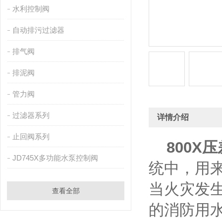
水利控制阀
自动排污过滤器
排气阀
排泥阀
管力阀
过滤器系列
详情介绍
止回阀系列
800X
压
JD745X多功能水泵控制阀
统中，用
当火灾发
查看全部
的消防用