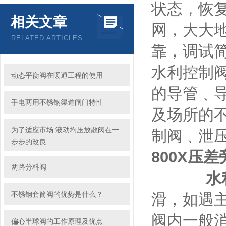
状态，恢
相关文章
网，大大
RELATED ARTICLES
靠，调试
水利控制
动态平衡阀在暖通工程的使用
的导管﹑
手电两用不锈钢渠道闸门特性
及场所的
为了适应市场 液动均压放散阀在一
制阀﹑泄
步步的改良
800X
压差
两路分料阀
水利
不锈钢套筒阀的优势是什么？
滑，如遇
阀内一般消
偏心半球阀的工作原理及优点