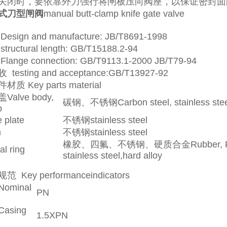
关闭时，要依靠外力强行将闸板压向阀座，以保证密封面
式刀型闸阀
manual butt-clamp knife gate valve
sign and manufacture: JB/T8691-1998
uctural length: GB/T15188.2-94
nge connection: GB/T9113.1-2000 JB/T79-94
esting and acceptance:GB/T13927-92
 Key parts material
alve body,
碳钢、不锈钢Carbon steel, stainless stee
p
 plate
不锈钢stainless steel
m
不锈钢stainless steel
橡胶、四氟、不锈钢、硬质合金Rubber, P
 ring
stainless steel,hard alloy
Key performanceindicators
minal
PN
asing
1.5XPN