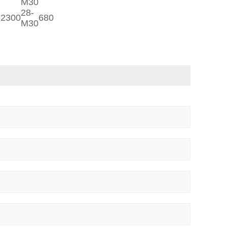
M30
28-
5
2300
680
M30