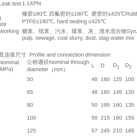
1.1XPN
ak test
橡胶≤80℃ 四氟密封≤180℃ 硬密封≤425℃Rubbe
g
PTFE≤180℃, hard sealing ≤425℃
ure
rking
糖浆、纸浆、污水、煤浆、灰、渣水混合物Syrup, 
pulp, sewage, coal slurry, dust, slag-water mix
连接尺寸 Profile and connection dimensi
公称通径Nominal through
minal
D
D
L
D
1
2
(MPa)
diameter（mm）
50
48
160
125
100
65
48
180
145
120
80
50
195
160
135
100
50
215
180
155
125
57
245
210
185