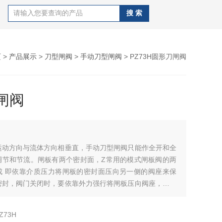
页
>
产品展示
>
刀型闸阀
>
手动刀型闸阀
> PZ73H圆形刀闸阀
闸阀
运动方向与流体方向相垂直，手动刀型闸阀只能作全开和全
调节和节流。闸板有两个密封面，Z常用的模式闸板阀的两
成 即依靠介质压力将闸板的密封面压向另一侧的阀座来保
密封，阀门关闭时，要依靠外力强行将闸板压向阀座，以保
密封性。
Z73H