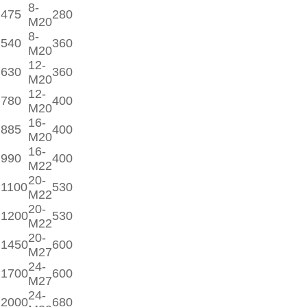
8-
475
280
M20
8-
540
360
M20
12-
630
360
M20
12-
780
400
M20
16-
885
400
M20
16-
990
400
M22
20-
1100
530
M22
20-
1200
530
M22
20-
1450
600
M27
24-
1700
600
M27
24-
2000
680