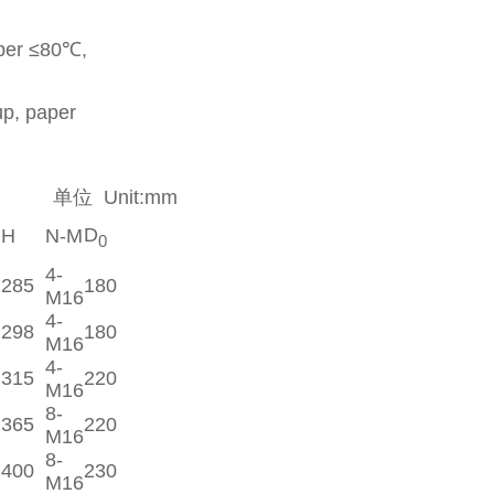
r ≤80℃,
paper
on 单位 Unit:mm
D
H
N-M
0
4-
285
180
M16
4-
298
180
M16
4-
315
220
M16
8-
365
220
M16
8-
400
230
M16