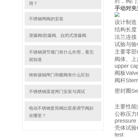
封，阀门
用？
手动对夹
不绣钢闸阀的安装
设计制造 De
结构长度 str
泄爆阀\防爆阀、自闭式泄爆阀
法兰连接 Fla
试验与验收 t
主要零部件材质
不锈钢调节堰门有什么作用，看完
阀体、上盖V
就知道
upper ca
阀板Valve
铸铁镶铜闸门和蝶阀有什么区别
阀杆Ste
密封圈Seal
不锈锈钢渠道闸门安装与调试
主要性能规范 
电动不锈钢套筒阀比双座调节阀好
公称压力No
在哪里？
pressure
壳体试验C
test