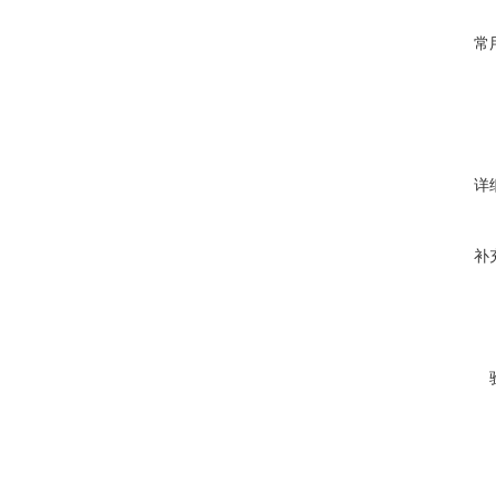
常
详
补