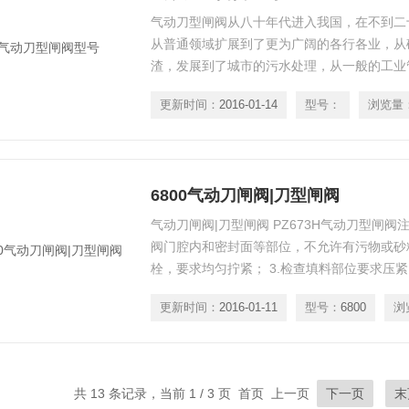
气动刀型闸阀从八十年代进入我国，在不到二
从普通领域扩展到了更为广阔的各行各业，从
渣，发展到了城市的污水处理，从一般的工业
医药等专业管道系统。 气动刀型闸阀型号
更新时间：
2016-01-14
型号：
浏览量
6800气动刀闸阀|刀型闸阀
气动刀闸阀|刀型闸阀 PZ673H气动刀型闸阀
阀门腔内和密封面等部位，不允许有污物或砂粒
栓，要求均匀拧紧； 3.检查填料部位要求压
要保证闸板开启灵活；
更新时间：
2016-01-11
型号：
6800
浏
共 13 条记录，当前 1 / 3 页 首页 上一页
下一页
末