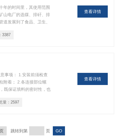
十年的时间里，其使用范围
查看详情
矿山电厂的选煤、排矸、排
管道发展到了食品、卫生、
：
3387
注意事项： 1.安装前须检查
查看详情
附着； 2.各连接部位螺
紧，既保证填料的密封性，也
览量：
2597
页
跳转到第
页