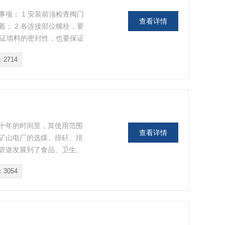
事项： 1.安装前须检查阀门
查看详情
； 2.各连接部位螺栓，要
保证填料的密封性，也要保证
：
2714
十年的时间里，其使用范围
查看详情
矿山电厂的选煤、排矸、排
管道发展到了食品、卫生、
：
3054