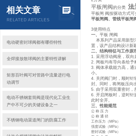
法
平板闸阀
的分类
相关文章
平板闸 阀按驱动方式可
平板闸阀、管线平板闸
RELATED ARTICLES
3使用特点
一、
平板 闸阀
本系列产品采用新型浮动
电动硬密封球阀都有哪些特性
置，该产品结构设计新
二、
结构特征与工作原
1. 采用浮动阀座，双
全焊接放散球阀的主要特性讲解
2. 闸板均有导向条给
3. 阀体承载能力高
小。
矩形百叶阀可对管路中流量进行电
4. 关闭阀门时，顺
动调节
封。同时，将闸板压向
5. 由于采用双重密
6. 开启闸板时，逆
电动不锈钢套筒阀是现代化工业生
此时全开。
产中不可少的关键设备之一
三、
性能规范
公 称 压 力
公 称 通 径
不锈钢电动渠道闸门的防腐工作
工作压力（MPa）
强度试验（MPa）
密封试验（MPa）