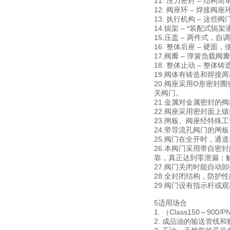
11. 压力密封 – 
12. 阀座环 – 焊接
13. 执行机构 – 这
14.轭架 – *装配式
15.压盖 – 两件式，
16. 整体后座 – 硬面，
17.阀瓣 – 弹簧负
18. 整体止动 – 
19.阀体有铸造和焊接
20.阀座采用O形密封
关阀门。
21.金属对金属密封
22.阀座采用密封面上
23.闸板、阀座经特
24.带导流孔阀门的
25.阀门在全开时，通
26.本阀门采用带自
靠，真正达到零泄漏；解
27.阀门关闭时能自动
28.全封闭结构，防护
29.阀门设有指示杆或
5适用场合
1. （Class150～
2. 成品油的输送管线