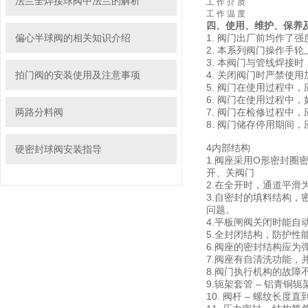
法兰全焊接球阀中法兰的解析
工 作 介 质
工 作 温 度
四、
使用、维护、保养
偏心半球阀的相关知识介绍
1. 阀门出厂前均作了
2. 本系列阀门操作手
3. 本阀门与管线焊
拍门阀的安装使用及注意事项
4. 关闭阀门时严禁使
5. 阀门在使用过程中
6. 阀门在使用过程中
两路分料阀
7. 阀门在检修过程中
8. 阀门储存停用期间
4内部结构
硬密封球阀安装指导
1.阀座采用O形密封圈
开、关阀门
2.在全开时，通道平
3.自密封的填料结构
问题。
4.平板闸阀关闭时能自
5.全封闭结构，防护性
6.阀座的密封结构应
7.阀座有自清洗功能
8.阀门执行机构的故
9.轭架套管 – 铝青铜
10. 阀杆 – 螺纹长