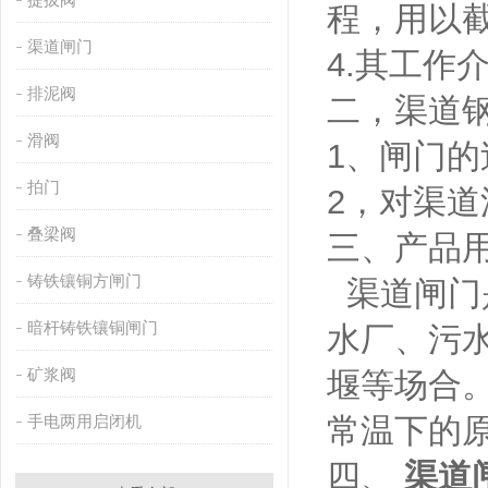
程，用以
渠道闸门
4.其工作
排泥阀
二，渠道
滑阀
1、闸门
拍门
2，对渠道
叠梁阀
三、产品
铸铁镶铜方闸门
渠道闸门
暗杆铸铁镶铜闸门
水厂、污
矿浆阀
堰等场合
手电两用启闭机
常温下的
四、
渠道