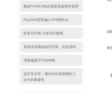
概述F943CX电动扇形盲板阀作原理
PQ340H型双偏心半球阀特点
详
矩形百叶阀 方形百叶蝶阀
套筒排泥阀该如何安装，你知道吗
补
球面偏置式气动钟阀
提升安全性：液动均压放散阀在工
业中的重要性