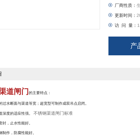
厂商性质：
四、不锈钢
更新时间：
2
访 问 量：
1
五、手动操
产
绍
渠道闸门
的主要特点：
过水断面与渠道等宽；超宽型可制作成双吊点启闭。
不锈钢渠道闸门标准
深度的适应性强。
封，止水性能好。
制作，防腐性能好。