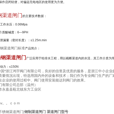
作启闭轻便，对偏远无电地区的使用更为方便。
钢渠道闸门
的主要技术数据：
工作水压：
0.06Mpa
质酸碱度：
6—9PH
泄漏量
（
密封长度
）
：
≤1.25m.min
钢渠道闸门标准
产品简介：
锈钢渠道闸门
广泛应用于给排水工程，用以截断渠道内的水流，其工作介质为
动力：
≤150N
*浙江鸿宇阀门有限公司，良好的信誉及优质的服务，是浙江中小企业
质量情况出现，特选用国内外的设备和技术；我们作为专业阀门生产的厂
在企业的使用过程中、阀门使用安装能达到阀门的效果。
门有限公司总部（温州）
市永嘉县瓯北镇东方工业区
fmv。。ｃｏｍ
不锈钢渠道闸门|
钢制渠道闸门 渠道闸门型号