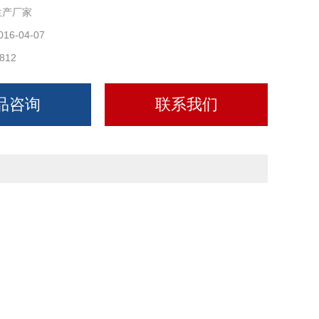
生产厂家
制作，防腐性能好。
016-04-07
812
作启闭轻便，对偏远无电地区的使用更为方便。
品咨询
联系我们