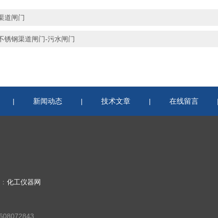
渠道闸门
不锈钢渠道闸门-污水闸门
新闻动态
技术文章
在线留言
|
|
|
持：
化工仪器网
08072843