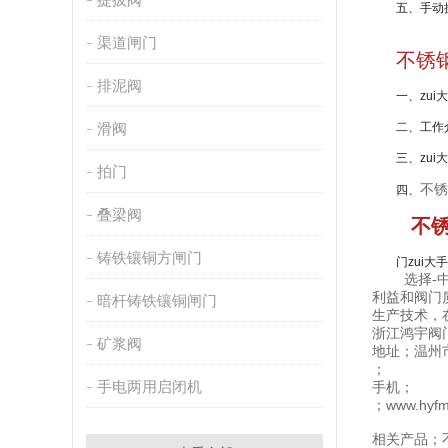
五、手动操
渠道闸门
不锈
排泥阀
一、zui大
滑阀
二、工作介
三、zui大
拍门
不锈
四、
叠梁阀
不
铸铁镶铜方闸门
门zui大手
选择-中国
利益和阀门
暗杆铸铁镶铜闸门
生产技术，
浙江鸿宇阀
矿浆阀
地址；温州
；
手电两用启闭机
手机；
；www.hy
相关产品；