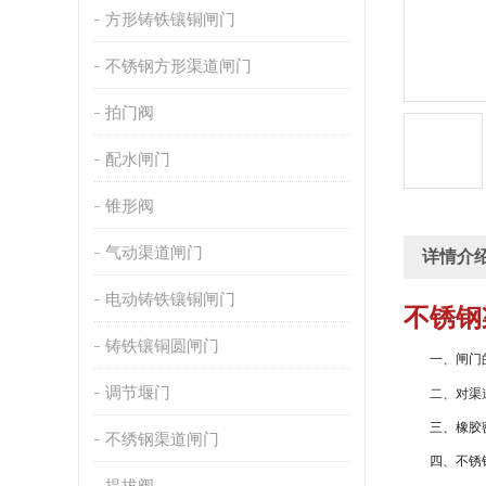
方形铸铁镶铜闸门
不锈钢方形渠道闸门
拍门阀
配水闸门
锥形阀
气动渠道闸门
详情介
电动铸铁镶铜闸门
不锈钢
铸铁镶铜圆闸门
一、闸门的
调节堰门
二、对渠道
三、橡胶密
不绣钢渠道闸门
四、不锈钢
提拔阀