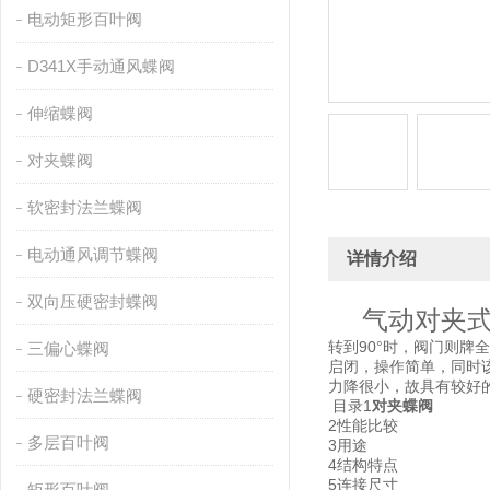
电动矩形百叶阀
D341X手动通风蝶阀
伸缩蝶阀
对夹蝶阀
软密封法兰蝶阀
电动通风调节蝶阀
详情介绍
双向压硬密封蝶阀
气动对夹
转到90°时，阀门则牌
三偏心蝶阀
启闭，操作简单，同时
力降很小，故具有较好
硬密封法兰蝶阀
目录1
对夹蝶阀
2性能比较
多层百叶阀
3用途
4结构特点
5连接尺寸
矩形百叶阀