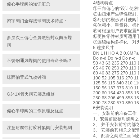
4结构特点
偏心半球阀的知识汇总
①三向偏心的*设计使
②由扭矩产生弹性密封
③巧妙的楔形设计使阀
鸿宇阀门全焊接球阀技术特点：
④体积小、重量轻、操
⑤可根据用户要求配置
⑥更换零件材质可适用于
多层次三偏心金属硬密封双向压蝶
⑦连续结构多样化：对
阀
5
连接尺寸
DN L H HO A B 0.6M
Do n-d Do n-d Do n
不锈钢通风蝶阀的使用寿命长吗？
50 43 63 235 270 110 
65 46 70 250 270 110 
80 46 83 275 270 110 
球面偏置式气动钟阀
100 52 105 316 270 11
125 56 115 340 310 11
150 56 137 376 310 11
200 60 164 430 353 15
GJ41X管夹阀安装及维修
250 68 206 499 353 15
300 78 230 570 380 15
6安装说明
偏心半球阀的工作原理及优点
一、安装前的准备工作
1、安装前应核对蝶阀
2、 并于安装前将内
注意耐腐蚀衬胶衬氟阀门安装规则
3、 安装前其相关之
4、 配管之两法兰面间