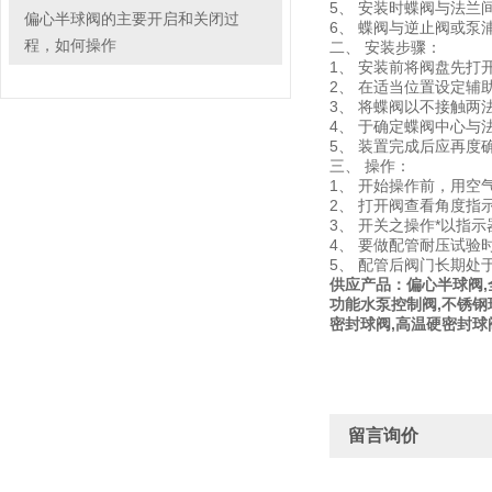
5、 安装时蝶阀与法兰
偏心半球阀的主要开启和关闭过
6、 蝶阀与逆止阀或
程，如何操作
二、 安装步骤：
1、 安装前将阀盘先打
2、 在适当位置设定辅
3、 将蝶阀以不接触两
4、 于确定蝶阀中心
5、 装置完成后应再度
三、 操作：
1、 开始操作前，用
2、 打开阀查看角度
3、 开关之操作*以指
4、 要做配管耐压试验
5、 配管后阀门长期处
供应产品：偏心半球阀,全
功能水泵控制阀,不锈钢
密封球阀,高温硬密封球
留言询价