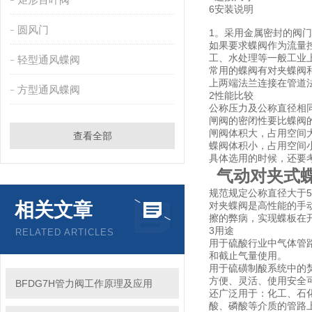
6安装说明
圆风门
1。采用金属密封的阀
如果要求蝶阀作为流量
工、水处理等一般工业
轻型通风蝶阀
常用的蝶阀有对夹蝶阀
上两端法兰连接在管道
方型通风蝶阀
2性能比较
公称压力及公称直径相
闸阀的密闭性要比蝶阀
闸阀体积大，占用空间
查看全部
蝶阀体积小，占用空间
具体选用的时候，还要
气动对夹式
规范规定公称直径大于5
相关文章
对夹蝶阀是高性能的手
擦的弊病，实现蝶板在
3用途
RELATED ARTICLES
用于硫酸行业中气体管
和截止气量使用。
用于硫磺制酸系统中的
方便、灵活、使用安全
BFDG7H管力阀工作原理及应用
还广泛用于：化工、石
酸、磷酸等介质的管路