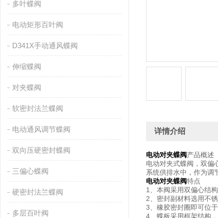
多叶蝶阀
电动矩形百叶阀
D341X手动通风蝶阀
伸缩蝶阀
对夹蝶阀
软密封法兰蝶阀
电动通风调节蝶阀
详情介绍
双向压硬密封蝶阀
电动对夹蝶阀
产品概述
电动对夹式蝶阀，双偏
三偏心蝶阀
系统供排水中，作为调
电动对夹蝶阀
特点
1、本阀采用双偏心结
硬密封法兰蝶阀
2、密封副材料选用不
3、橡胶密封圈即可位
多层百叶阀
4、蝶板采用框架结构