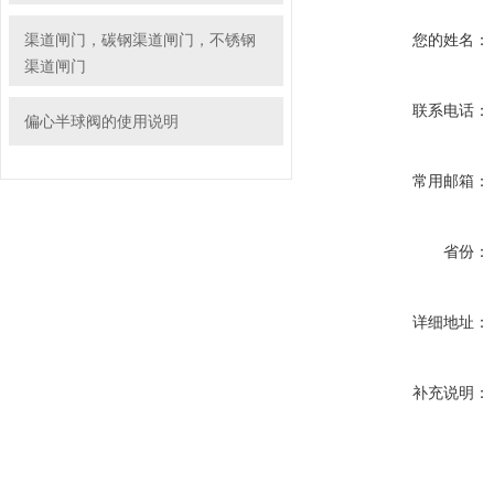
渠道闸门，碳钢渠道闸门，不锈钢
您的姓名：
渠道闸门
联系电话：
偏心半球阀的使用说明
常用邮箱：
省份：
详细地址：
补充说明：