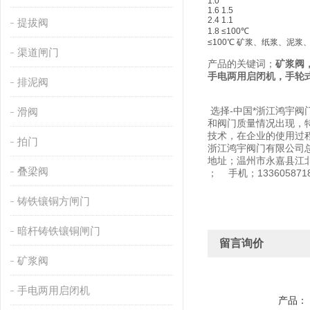
1.0
1.6 1.5
2.4 1.1
提拔阀
1.8 ≤100℃
≤100℃ 矿浆、纸浆、泥
渠道闸门
产品的关键词；
矿浆阀
手电两用启闭机，手轮
排泥阀
选择-中国*浙江鸿宇
滑阀
和阀门质量情况出现，
技术，在企业的使用过
拍门
浙江鸿宇阀门有限公司
地址；温州市永嘉县江
叠梁阀
； 手机；133605871
铸铁镶铜方闸门
暗杆铸铁镶铜闸门
留言询价
矿浆阀
手电两用启闭机
产品：