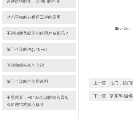
铸铁镶铜圆闸门方闸门的区别
动态平衡阀在暖通工程的应用
验证码：
不锈钢通风蝶阀的使用寿命长吗？
偏心半球阀PQ340F/H
闸阀和插板阀的介绍
偏心半球阀的使用说明
上一篇：
拍门，拍门
下一篇：
矿浆阀-碳
不懂就看，F943X电动眼镜阀盲板
阀原理结构特点概述