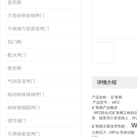
套筒阀
方形铸铁镶铜闸门
不锈钢方形渠道闸门
拍门阀
配水闸门
锥形阀
气动渠道闸门
详情介绍
电动铸铁镶铜闸门
产品名称： 矿浆阀
产品型号： WFZ
铸铁镶铜圆闸门
矿浆阀产品概述：
WFZ组合式矿浆阀又称组
浆、煤浆等介质管路上，作调
调节堰门
矿浆阀主要技术性能：
公称压力（MPa) 壳体试验（
不绣钢渠道闸门