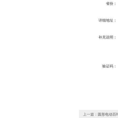
省份：
详细地址：
补充说明：
验证码：
上一篇：
圆形电动百