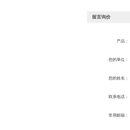
留言询价
产品：
您的单位：
您的姓名：
联系电话：
常用邮箱：