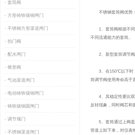
套筒阀
不锈钢套筒阀优势
方形铸铁镶铜闸门
不锈钢方形渠道闸门
1、套筒阀根据不同流
不同流通能力的套筒。
拍门阀
配水闸门
2、新型套筒调节阀采
锥形阀
3、在150℃以下时，
筒调节阀使用寿命高于
气动渠道闸门
电动铸铁镶铜闸门
4、其稳定性要比双座
反转现象，同时阀芯和
铸铁镶铜圆闸门
调节堰门
5、套筒通过上阀盖被
管道上卸下来，对仪表
不绣钢渠道闸门