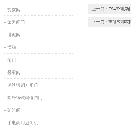
上一篇：
F943X电
提拔阀
下一篇：
重锤式卸灰
渠道闸门
排泥阀
滑阀
拍门
叠梁阀
铸铁镶铜方闸门
暗杆铸铁镶铜闸门
矿浆阀
手电两用启闭机