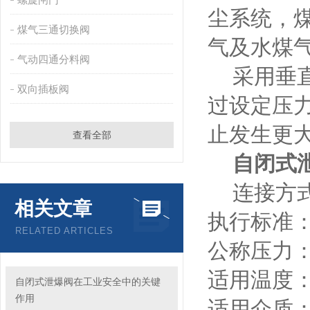
尘系统，
煤气三通切换阀
气及水煤
气动四通分料阀
采用垂直
双向插板阀
过设定压
止发生更大
查看全部
自闭式
连接方式
相关文章
执行标准：GB
RELATED ARTICLES
公称压力：0
适用温度：
自闭式泄爆阀在工业安全中的关键
作用
适用介质