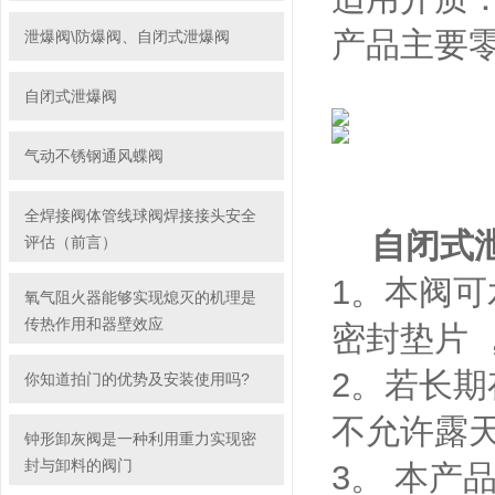
产品主要
泄爆阀\防爆阀、自闭式泄爆阀
自闭式泄爆阀
气动不锈钢通风蝶阀
全焊接阀体管线球阀焊接接头安全
自闭式
评估（前言）
1。本阀可
氧气阻火器能够实现熄灭的机理是
传热作用和器壁效应
密封垫片 
2。若长
你知道拍门的优势及安装使用吗?
不允许露
钟形卸灰阀是一种利用重力实现密
封与卸料的阀门
3。 本