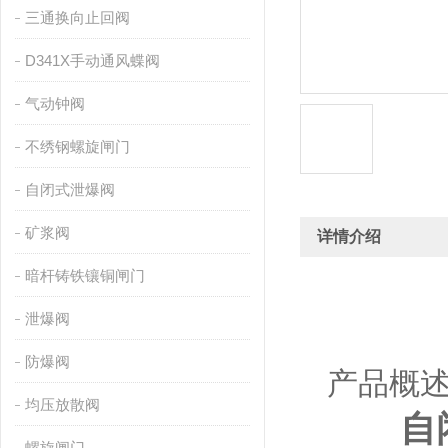
三通换向止回阀
D341X手动通风蝶阀
气动钟阀
不绣钢螺旋闸门
自闭式泄爆阀
矿浆阀
详情介绍
暗杆铸铁镶铜闸门
泄爆阀
防爆阀
产品概述
均压放散阀
自闭
螺旋闸门