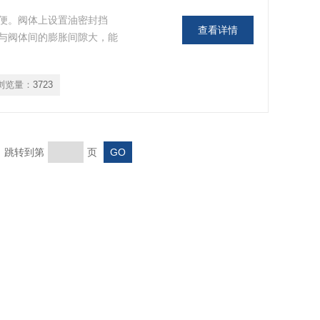
便。阀体上设置油密封挡
查看详情
与阀体间的膨胀间隙大，能
浏览量：
3723
页 跳转到第
页