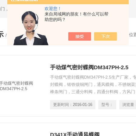
欢迎您！
闸门，套筒排泥阀，渠道闸门，分料阀
来自局域网的朋友！有什么可以帮
助您的吗？
示
您的位
/ PRODUCTS
手动煤气密封蝶阀DM347PH-2.5
手动煤气密封蝶阀DM347PH-2.5生产厂家
封蝶阀，铸铁镶铜闸门，通风蝶阀，不锈钢渠
棒条闸门，三通分料阀，四通分料阀，方风门
散蝶阀，矩形风道止回阀。
更新时间：
2016-01-16
型号：
浏览量
D341X手动通风蝶阀