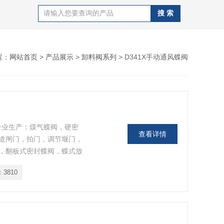
置：
网站首页
>
产品展示
>
卸料阀系列
> D341X手动通风蝶阀
，专业生产：煤气蝶阀，硬密
查看详情
道闸门，拍门，调节堰门，
，翻板式密封蝶阀，蝶式放
：
3810