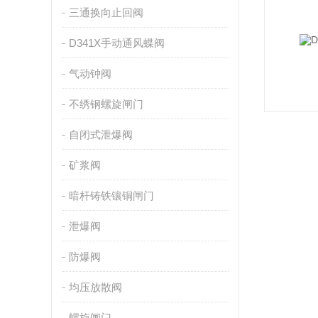
三通换向止回阀
D341X手动通风蝶阀
气动钟阀
不绣钢螺旋闸门
自闭式泄爆阀
矿浆阀
暗杆铸铁镶铜闸门
泄爆阀
防爆阀
均压放散阀
螺旋闸门