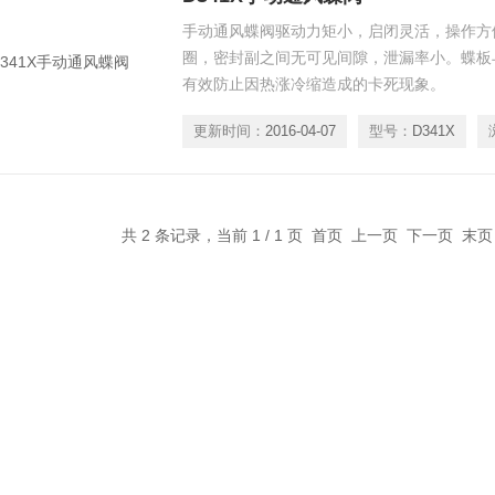
手动通风蝶阀驱动力矩小，启闭灵活，操作方
圈，密封副之间无可见间隙，泄漏率小。蝶板
有效防止因热涨冷缩造成的卡死现象。
更新时间：
2016-04-07
型号：
D341X
共 2 条记录，当前 1 / 1 页 首页 上一页 下一页 末