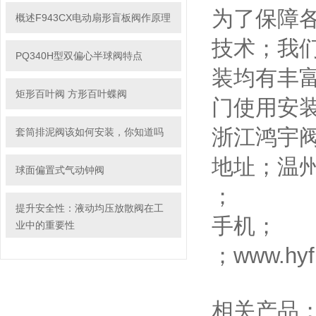
为了保障
概述F943CX电动扇形盲板阀作原理
技术；我
PQ340H型双偏心半球阀特点
装均有丰
矩形百叶阀 方形百叶蝶阀
门使用安
浙江鸿宇
套筒排泥阀该如何安装，你知道吗
地址；温
球面偏置式气动钟阀
；
提升安全性：液动均压放散阀在工
手机；
业中的重要性
；www.h
相关产品