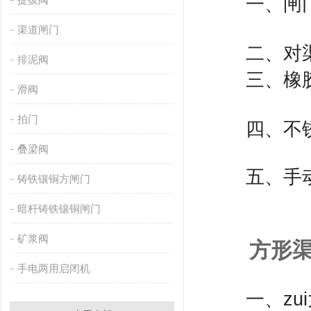
一、闸门的
渠道闸门
二、对渠
排泥阀
三、橡胶
滑阀
拍门
四、不锈
叠梁阀
五、手动操
铸铁镶铜方闸门
暗杆铸铁镶铜闸门
矿浆阀
方形
手电两用启闭机
一、zui