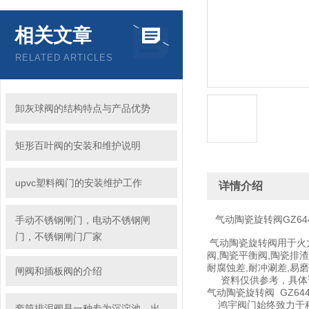
相关文章
RELATED ARTICLES
卸灰球阀的结构特点与产品优势
矩形百叶阀的安装和维护说明
upvc塑料阀门的安装维护工作
详情介绍
气动陶瓷旋转阀GZ64
手动不锈钢闸门，电动不锈钢闸
门，不锈钢闸门厂家
气动陶瓷旋转阀用于火力
阀,陶瓷平衡阀,陶瓷排
耐腐蚀差,耐冲涮差,易
闸阀和插板阀的介绍
资料仅供参考，具体请本
气动陶瓷旋转阀 GZ6
鸿宇阀门始终致力于科
套筒排泥阀是一种专为沉淀池、出