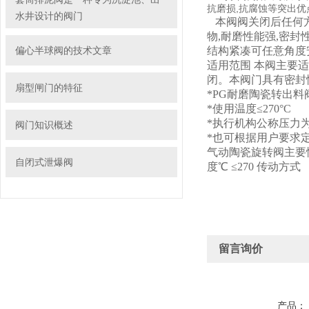
抗磨损,抗腐蚀等突出
水井设计的阀门
本阀阀关闭后任何方
物,耐磨性能强,密
偏心半球阀的技术文章
结构紧凑可任意角度
适用范围 本阀主要适
闭。本阀门具有密封
扇型闸门的特征
*PG
耐磨陶瓷转出料
*
使用温度
≤270°C
*
执行机构公称压力
阀门知识概述
*
也可根据用户要求
气动陶瓷旋转阀主要
自闭式泄爆阀
度℃
≤270
传动方式
留言询价
产品：