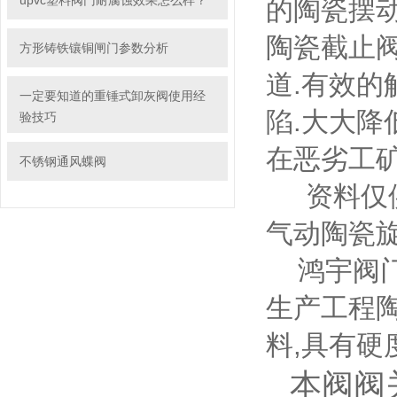
upvc塑料阀门耐腐蚀效果怎么样？
的陶瓷摆动
陶瓷截止阀
方形铸铁镶铜闸门参数分析
道.有效的
一定要知道的重锤式卸灰阀使用经
陷.大大降
验技巧
在恶劣工矿
不锈钢通风蝶阀
资料仅供参
气动陶瓷旋
鸿宇阀门
生产工程
料,具有硬
本阀阀