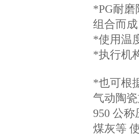
*PG
耐磨
组合
*
使用温
*
执行机
*
也可根
气动陶瓷
950
公称
煤灰等 