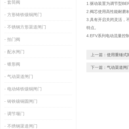
套筒阀
1.驱动装置为调节型B
2.阀芯使用高性能耐
方形铸铁镶铜闸门
3.具有开启关闭灵活
不锈钢方形渠道闸门
特点。
4.EFV系列电动流量
拍门阀
配水闸门
上一篇：
使用重锤式
锥形阀
下一篇：
气动渠道闸
气动渠道闸门
电动铸铁镶铜闸门
铸铁镶铜圆闸门
调节堰门
不绣钢渠道闸门