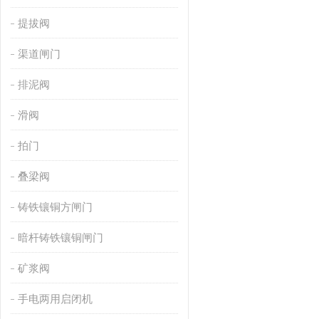
提拔阀
渠道闸门
排泥阀
滑阀
拍门
叠梁阀
铸铁镶铜方闸门
暗杆铸铁镶铜闸门
矿浆阀
手电两用启闭机