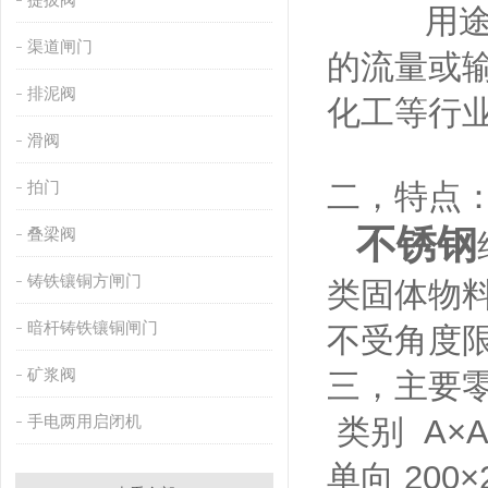
用途： 
渠道闸门
的流量或
排泥阀
化工等行
滑阀
拍门
二，特点
不锈钢
叠梁阀
铸铁镶铜方闸门
类固体物
暗杆铸铁镶铜闸门
不受角度
矿浆阀
三，主要
手电两用启闭机
类别 A×
单向 200×