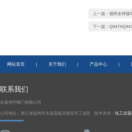
上一篇：
锁闭全焊接球
下一篇：
Q947HQ
网站首页
关于我们
产品中心
|
|
|
联系我们
永嘉鸿宇阀门有限公司
公司地址：浙江省温州市永嘉县瓯北镇安丰工业区 技术支持：
化工仪器