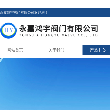
永嘉鸿宇阀门有限公司欢迎您！
网站首页
关于我们
产品中心