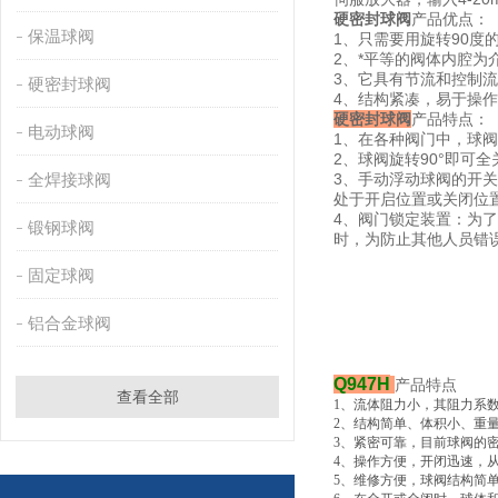
硬密封球阀
产品优点：
保温球阀
1、只需要用旋转90度
2、*平等的阀体内腔为
3、它具有节流和控制
硬密封球阀
4、结构紧凑，易于操
硬密封球阀
产品特点：
电动球阀
1、在各种阀门中，球
2、球阀旋转90°即
全焊接球阀
3、手动浮动球阀的开
处于开启位置或关闭位
4、阀门锁定装置：为
锻钢球阀
时，为防止其他人员错
固定球阀
铝合金球阀
Q947H
产品特点
查看全部
1
、
流体阻力小，其阻力系
2
、
结构简单、体积小、重
3
、
紧密可靠，目前球阀的
4
、
操作方便，开闭迅速，从
5
、
维修方便，球阀结构简