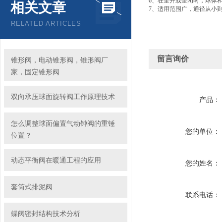
6
、
在全开或全闭时，球体
相关文章
7
、
适用范围广，通径从小到
RELATED ARTICLES
留言询价
锥形阀，电动锥形阀，锥形阀厂
家，固定锥形阀
双向承压球面旋转阀工作原理技术
产品：
怎么调整球面偏置气动钟阀的重锤
您的单位：
位置？
动态平衡阀在暖通工程的应用
您的姓名：
套筒式排泥阀
联系电话：
蝶阀密封结构技术分析