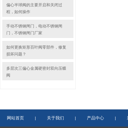
偏心半球阀的主要开启和关闭过
程，如何操作
手动不锈钢闸门，电动不锈钢闸
门，不锈钢闸门厂家
如何更换矩形百叶阀零部件，修复
损坏问题？
多层次三偏心金属硬密封双向压蝶
阀
网站首页
关于我们
产品中心
|
|
|