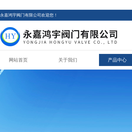
永嘉鸿宇阀门有限公司欢迎您！
网站首页
关于我们
产品中心