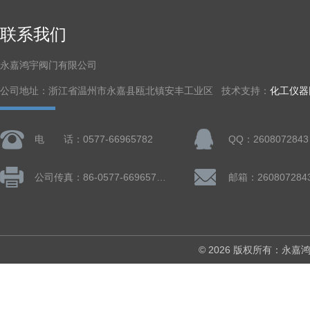
联系我们
永嘉鸿宇阀门有限公司
公司地址：浙江省温州市永嘉县瓯北镇安丰工业区 技术支持：
化工仪器
电 话：0577-66965782
QQ：2608072843
公司传真：86-0577-66965782
邮箱：260807284
© 2026 版权所有：永