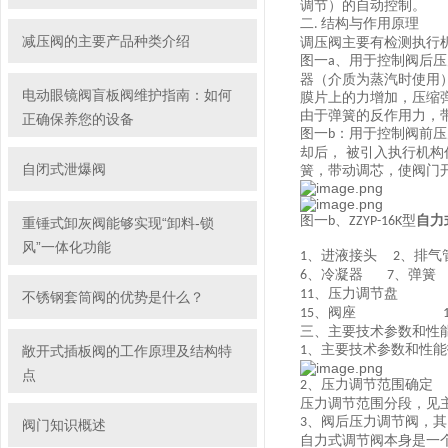
调节）的自动控制。
二
结构与作用原理
.
减压阀的主要产品种类介绍
调压阀主要有检测执行
图一
、用于控制阀后压
a
器（介质为蒸汽时使用
电动眼镜阀盲板阀维护指南：如何
膜片上的力增加，压缩
由于弹簧的反作用力，
正确保养您的设备
图一
：用于控制阀前压
b
却后， 被引入执行机
自闭式泄爆阀
簧，带动调芯，使阀门
图一
、
型
自力
b
ZZYP-16K
重锤式卸灰阀能够实现“卸料-锁
风”一体化功能
、进液接头
、排气
1
2
、冷凝器
、弹簧
6
7
、压力调节盘
11
1
不锈钢套筒阀的优势是什么？
、阀座
15
1
三、主要技术参数和性
、主要技术参数和性能
敞开式插板阀的工作原理及结构特
1
点
、压力调节范围确定
2
压力调节范围分段，见
、阀后压力调节阀，其
3
阀门知识概述
自力式调节阀本身是一