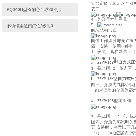
到给定值，其要求可参
表二
PQ340H型双偏心半球阀特点
外形尺寸与重量
4、
5、
不锈钢渠道闸门性能特点
阀芯结构形式
阀体工作温度与允许压
四、安装、使用与维护
、安装；阀在常温下（
1
、
型
自力式压
a
ZZYP-16B
、截止阀
、压力表
1
2
、
型
自力式压
b
ZZYP-16K
图三、介质为气体或低
如果使用的介质为蒸
、
型调压阀
a
ZZYP-16B
、截止阀
、
、压
1
2
6
图四、介质为蒸汽时的
五
安装时，注意以下几
.
（
）
冷凝器必须高
1