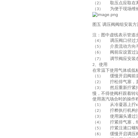
（
）
取压点应取在
2
（
）
为便于现场维
3
图五
调压阀阀组安装方
注：图中虚线表示管道
（
）
调压阀口径过
4
（
）
介质流动方向
5
（
）
阀前应设置过
6
（
）
调节阀应安装
7
、使用
2
在常温下使用气体或低
（
）
缓慢开启阀前
1
（
）
拧松排气塞，
2
（
）
然后重新拧紧
3
慢，不得使阀杆跟着转
使用蒸汽场合时的操作
（
）
从冷凝器上拧
1
x
（
）
拧桦执行机构
2
（
）
使用漏头通过
3
（
）
拧紧排气塞，
4
（
）
拧紧注液口螺
5
（
）
缓慢开启调压
6