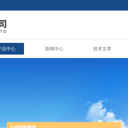
产品中心
新闻中心
技术文章