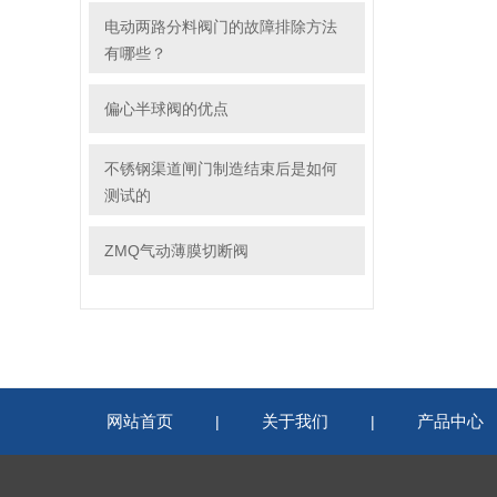
电动两路分料阀门的故障排除方法
有哪些？
偏心半球阀的优点
不锈钢渠道闸门制造结束后是如何
测试的
ZMQ气动薄膜切断阀
网站首页
关于我们
产品中心
|
|