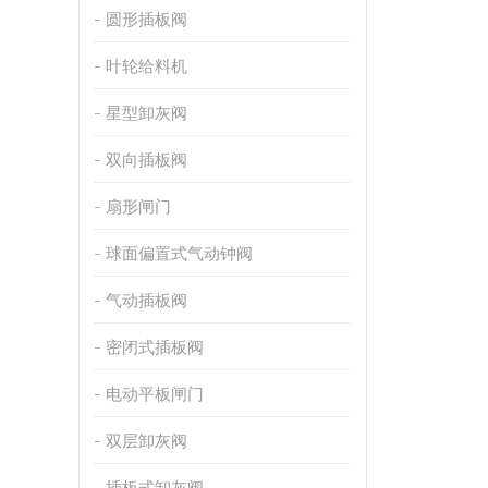
圆形插板阀
叶轮给料机
星型卸灰阀
双向插板阀
扇形闸门
球面偏置式气动钟阀
气动插板阀
密闭式插板阀
电动平板闸门
双层卸灰阀
插板式卸灰阀