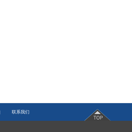
联系我们
|