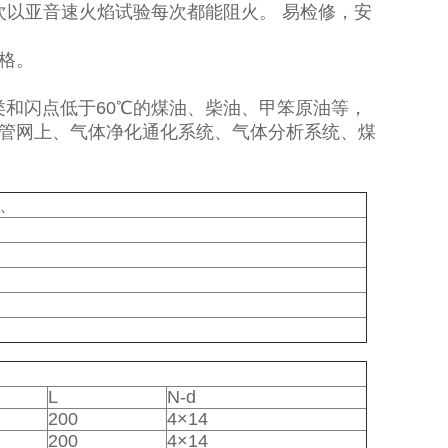
以亚音速火焰试验每次都能阻火。 易检修，安
格。
和闪点低于60℃的煤油、柴油、甲笨原油等，
管网上、气体净化通化系统、气体分析系统、煤
6、
L
N-d
200
4×14
200
4×14