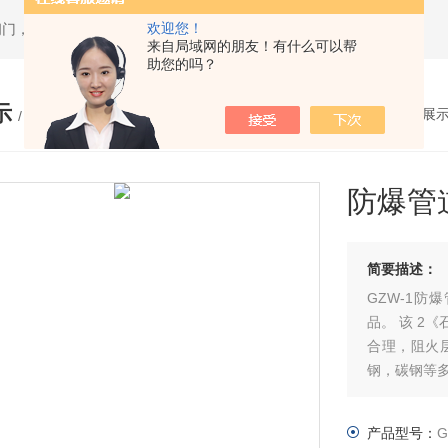
欢迎您！
闸门，套筒排泥阀，渠道闸门，分料阀
来自局域网的朋友！有什么可以帮
助您的吗？
示
您的位置：
网站首页
>
产品展
/ PRODUCTS
防爆管
简要描述：
GZW-1
品。 该 2
合理，阻火
钢，碳钢等
产品型号：
G