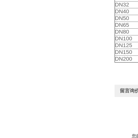
DN32
DN40
DN50
DN65
DN80
DN100
DN125
DN150
DN200
留言询
您