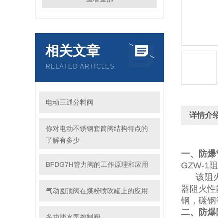
相关文章
RELATED ARTICLES
电动三通分料阀
详情介
你对电动不锈钢套筒阀结构特点的
了解有多少
一、防爆
BFDG7H管力阀的工作原理和应用
GZW-
该阻火器
器阻火性
气动圆顶阀在煤粉喷吹罐上的应用
钢，碳钢
二、防爆
多功能水泵控制阀