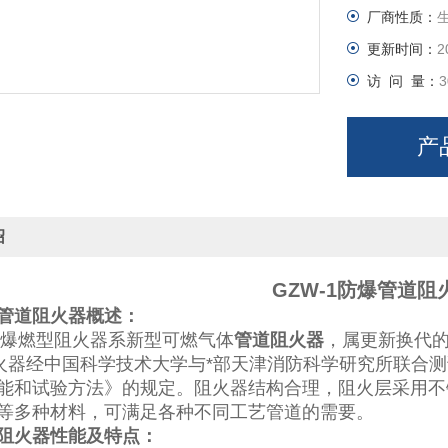
厂商性质：
更新时间：
2
访 问 量：
3
产
绍
GZW-1防爆
管道阻
管道阻火器
概述：
1阻爆燃型阻火器系新型可燃气体
管道阻火器
，属更新换代
经中国科学技术大学与*部天津消防科学研究所联合测试，其
能和试验方法》的规定。阻火器结构合理，阻火层采用不
等多种材料，可满足各种不同工艺管道的需要。
阻火器性能及特点：