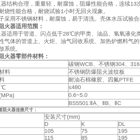
结构合理，重量轻，耐腐蚀，阻爆性能合格，连续13次
耐烧性能合格，耐烧试验1小时无回火现象。
子采用不锈钢材料，耐腐蚀，易于清洗。壳体水压试验合
阻火器适用范围：
适用于管道、闪点低于28℃的甲类、油品、氢氧液化类
性气体的管道上、火炬、油气回收系统、加热炉燃料气的
放系统。
阻火器零部件材料：
碳钢WCB、不锈钢304、31
材料
不锈钢防爆阻火波纹板
料
耐油石棉橡胶、四氟PTFE
≤480
 ℃
0.6~5.0
MPa)
BS5501:ⅡA、ⅡB、ⅡC
道阻火器
连接尺寸：
安装尺寸(mm)
D
K
DL
105
75
195
115
85
195