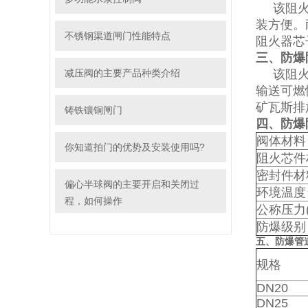
该阻火器
装方便。
不锈钢渠道闸门性能特点
阻火器芯
三、防爆
减压阀的主要产品种类介绍
该阻火器
输送可燃
矿瓦斯排
铸铁镶铜闸门
四、防爆
阀体材料
你知道拍门的优势及安装使用吗?
阻火芯件
密封件材
偏心半球阀的主要开启和关闭过
环境温度
程，如何操作
公称压力(
防爆级别
五、防爆
管
规格
DN20
DN25