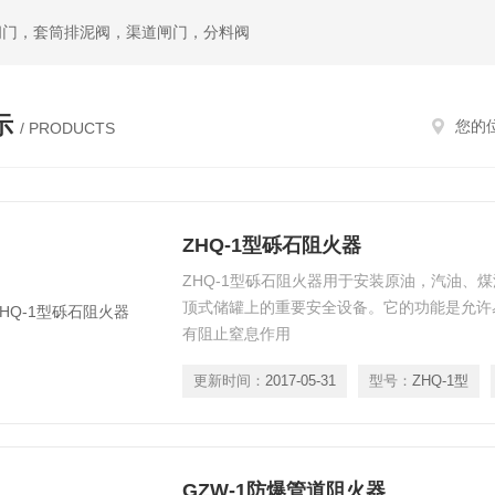
闸门，套筒排泥阀，渠道闸门，分料阀
示
您的
/ PRODUCTS
ZHQ-1型砾石阻火器
ZHQ-1型砾石阻火器用于安装原油，汽油、
顶式储罐上的重要安全设备。它的功能是允许
有阻止窒息作用
更新时间：
2017-05-31
型号：
ZHQ-1型
GZW-1防爆管道阻火器