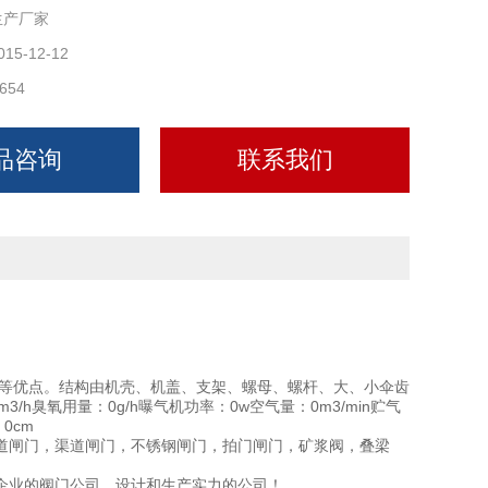
生产厂家
015-12-12
654
品咨询
联系我们
等优点。结构由机壳、机盖、支架、螺母、螺杆、大、小伞齿
h臭氧用量：0g/h曝气机功率：0w空气量：0m3/min贮气
0cm
道闸门，渠道闸门，不锈钢闸门，拍门闸门，矿浆阀，叠梁
小企业的阀门公司，设计和生产实力的公司！