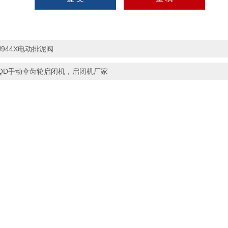
J944X电动排泥阀
QD手动伞齿轮启闭机，启闭机厂家