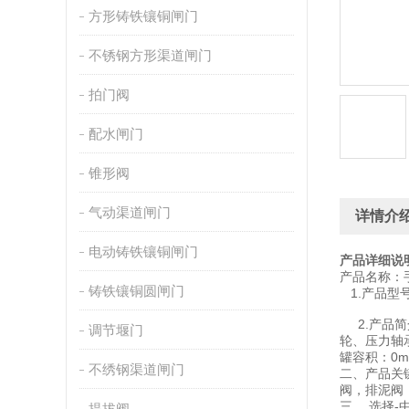
方形铸铁镶铜闸门
不锈钢方形渠道闸门
拍门阀
配水闸门
锥形阀
气动渠道闸门
详情介
电动铸铁镶铜闸门
产品详细说
产品名称：
铸铁镶铜圆闸门
1.产品型号
2.产品简
调节堰门
轮、压力轴承
罐容积：0m
不绣钢渠道闸门
二、产品关
阀，排泥阀
三， 选择
提拔阀