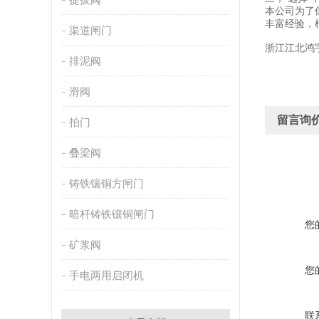
本公司为了
丰富经验，
渠道闸门
浙江江北鸿
排泥阀
滑阀
留言询
拍门
叠梁阀
铸铁镶铜方闸门
暗杆铸铁镶铜闸门
您
矿浆阀
您
手电两用启闭机
联