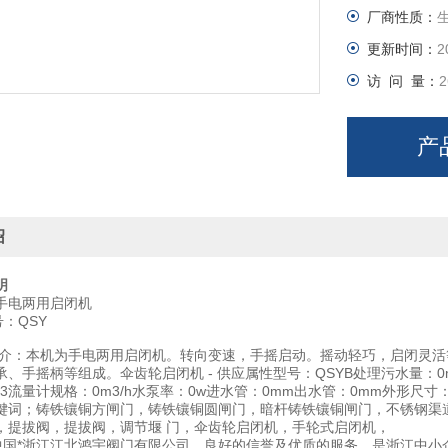
厂商性质：
更新时间：
2
访 问 量：
2
产
绍
明
手电两用启闭机
：QSY
介：本机为手电两用启闭机。转向变速，手摇启动。摇动轻巧，启闭灵活
、手摇柄等组成。伞齿轮启闭机 - 供应属性型号：QSYB处理污水量：0m3/
3流量计规格：0m3/h水泵率：0w进水管：0mm出水管：0mm外形尺寸：
键词；铸铁镶铜方闸门，铸铁镶铜圆闸门，暗杆铸铁镶铜闸门，不锈钢渠
，提拔阀，提拔阀，调节堰 门，伞齿轮启闭机，手轮式启闭机，
-中国*浙江江北鸿宇阀门有限公司，良好的信誉及优质的服务，是浙江中