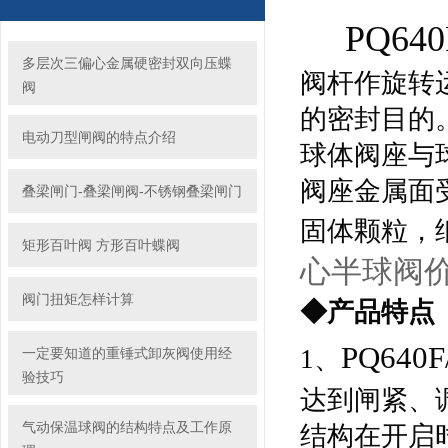
PQ640
多层次三偏心金属硬密封双向压蝶
阀杆作旋转
阀
的密封目的
电动刀型闸阀的特点介绍
球体阀座与
阀座金属面
叠梁闸门-叠梁闸阀-不锈钢叠梁闸门
固体颗粒，
矩形百叶阀 方形百叶蝶阀
心半球阀
阀门扭矩怎样计算
◆产品特点
PQ640F
1、
一定要知道的重锤式卸灰阀使用经
验技巧
达到闸紧、
气动保温球阀的结构特点及工作原
结构在开启