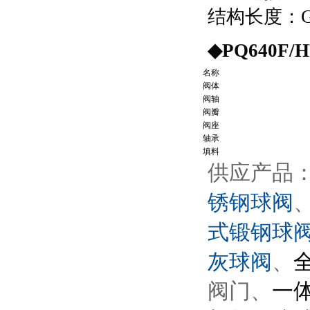
结构长度：G
◆
PQ640F/H
名称
阀体
阀轴
阀瓣
阀座
轴承
填料
供应产品
锈钢球阀
式锻钢球
灰球阀
、
阀门、
一