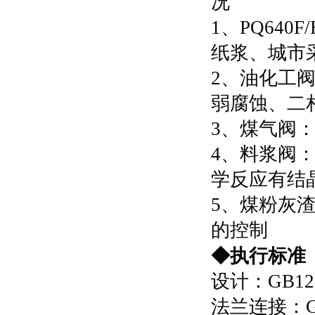
况
1、
PQ640
纸浆、城市
2、油化工阀
弱腐蚀、二
3、煤气阀：
4、料浆阀：
学反应有结
5、煤粉灰渣
的控制
◆执行标准
设计：GB12
法兰连接：GB/