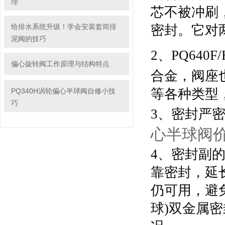
理
芯不被冲刷
给排水系统升级！学会安装套筒排
密封。它对
泥阀的技巧
2、
PQ640F/
偏心旋转阀工作原理与结构特点
合金，阀座
等各种类型
PQ340H涡轮偏心半球阀自修小技
巧
3、密封严
心半球阀
4、密封副
靠密封，延
仍可用，避
球)双金属