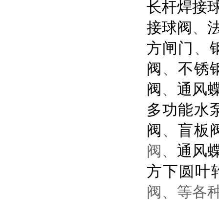
长杆焊接
接球阀
、
方闸门
、
阀
、
不锈
阀
、
通风
多功能水
阀
、
盲板
阀、
通风
方下圆叶
阀、等各