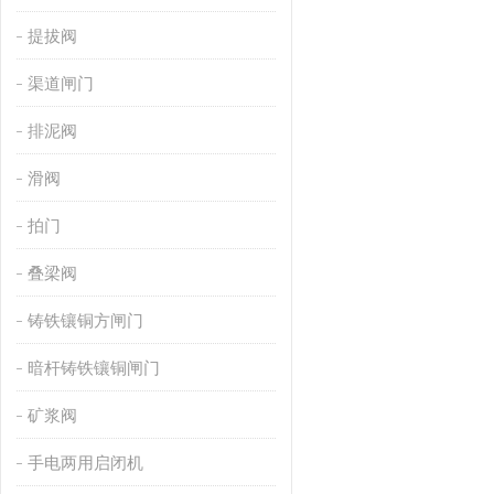
提拔阀
渠道闸门
排泥阀
滑阀
拍门
叠梁阀
铸铁镶铜方闸门
暗杆铸铁镶铜闸门
矿浆阀
手电两用启闭机