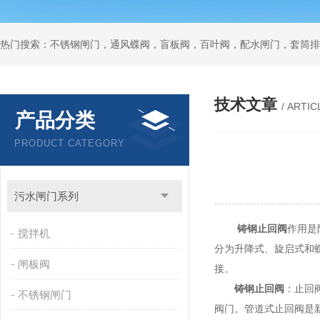
热门搜索：不锈钢闸门，通风蝶阀，盲板阀，百叶阀，配水闸门，套筒排
技术文章
/ ARTIC
产品分类
PRODUCT CATEGORY
污水闸门系列
铸钢止回阀
作用是
搅拌机
分为升降式、旋启式和
闸板阀
接。
铸钢止回阀
：止回
不锈钢闸门
阀门。管道式止回阀是