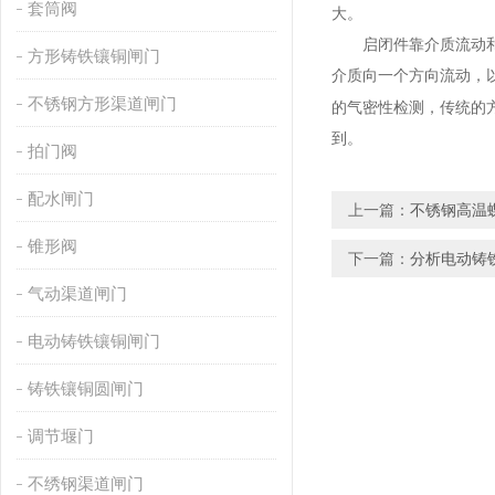
套筒阀
大。
启闭件靠介质流动和力
方形铸铁镶铜闸门
介质向一个方向流动，
不锈钢方形渠道闸门
的气密性检测，传统的
到。
拍门阀
配水闸门
上一篇：
不锈钢高温
锥形阀
下一篇：
分析电动铸
气动渠道闸门
电动铸铁镶铜闸门
铸铁镶铜圆闸门
调节堰门
不绣钢渠道闸门