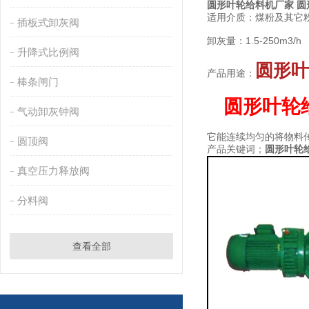
圆形叶轮给料机厂家 圆
适用介质：煤粉及其它
插板式卸灰阀
卸灰量：1.5-250m3/h
升降式比例阀
圆形叶
产品用途：
棒条闸门
圆形叶轮
气动卸灰钟阀
它能连续均匀的将物料
圆顶阀
产品关键词；
圆形叶轮
真空压力释放阀
分料阀
查看全部