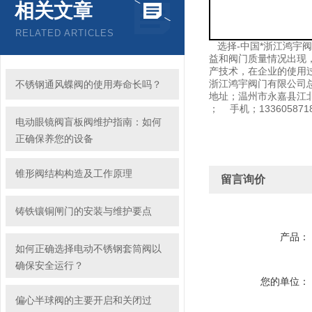
相关文章
RELATED ARTICLES
选择-中国*浙江鸿宇
益和阀门质量情况出现
产技术，在企业的使用
浙江鸿宇阀门有限公司
不锈钢通风蝶阀的使用寿命长吗？
地址；温州市永嘉县江
； 手机；133605871
电动眼镜阀盲板阀维护指南：如何
正确保养您的设备
锥形阀结构构造及工作原理
留言询价
铸铁镶铜闸门的安装与维护要点
产品：
如何正确选择电动不锈钢套筒阀以
确保安全运行？
您的单位：
偏心半球阀的主要开启和关闭过