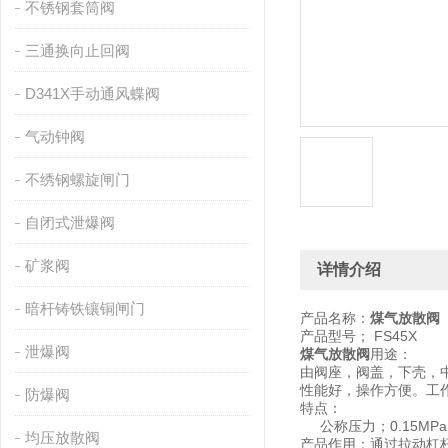
不锈钢套筒阀
三通换向止回阀
D341X手动通风蝶阀
气动钟阀
不绣钢螺旋闸门
自闭式泄爆阀
矿浆阀
详情介绍
暗杆铸铁镶铜闸门
产品名称：
煤气放散阀
产品型号； FS45X
泄爆阀
煤气放散阀
用途：
由阀座，阀盖，下壳，
性能好，操作方便。工
防爆阀
特点：
公称压力；0.15MP
均压放散阀
产品作用；通过拉动杠