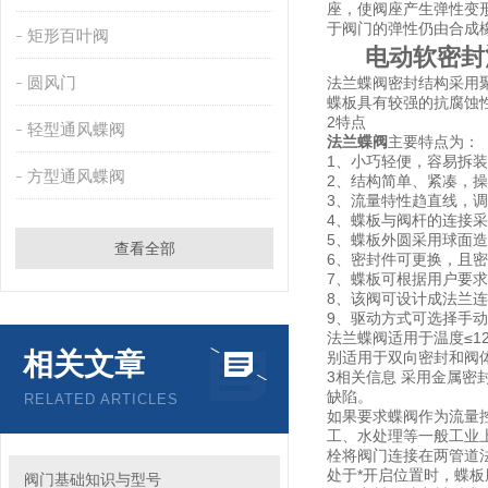
座，使阀座产生弹性变
于阀门的弹性仍由合成
矩形百叶阀
电动
软密封
圆风门
法兰蝶阀密封结构采用
蝶板具有较强的抗腐蚀
2特点
轻型通风蝶阀
法兰蝶阀
主要特点为：
1、小巧轻便，容易拆
方型通风蝶阀
2、结构简单、紧凑，操
3、流量特性趋直线，
4、蝶板与阀杆的连接
5、蝶板外圆采用球面
查看全部
6、密封件可更换，且
7、蝶板可根据用户要
8、该阀可设计成法兰
9、驱动方式可选择手
法兰蝶阀适用于温度≤1
相关文章
别适用于双向密封和阀
3相关信息 采用金属
缺陷。
RELATED ARTICLES
如果要求蝶阀作为流量
工、水处理等一般工业
栓将阀门连接在两管道
处于*开启位置时，蝶
阀门基础知识与型号