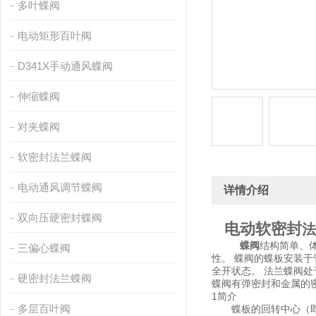
多叶蝶阀
电动矩形百叶阀
D341X手动通风蝶阀
伸缩蝶阀
对夹蝶阀
软密封法兰蝶阀
电动通风调节蝶阀
详情介绍
双向压硬密封蝶阀
电动
软密封
法
蝶阀
结构简单、
三偏心蝶阀
性。 蝶阀的蝶板安装于
全开状态。 法兰蝶阀
硬密封法兰蝶阀
蝶阀有弹密封和金属的
1简介
多层百叶阀
蝶板的回转中心（即阀