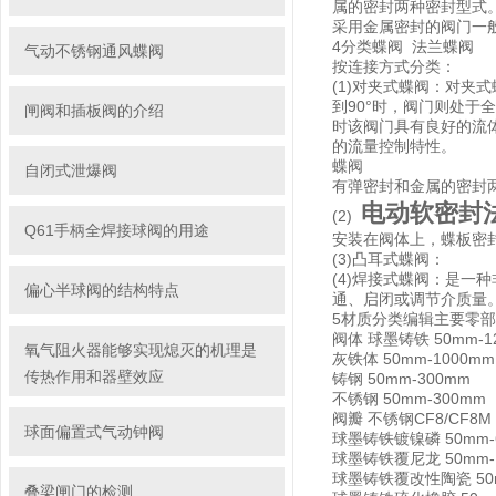
属的密封两种密封型式
采用金属密封的阀门一
4分类蝶阀 法兰蝶阀
气动不锈钢通风蝶阀
按连接方式分类：
(1)对夹式蝶阀：对夹
到90°时，阀门则处于
闸阀和插板阀的介绍
时该阀门具有良好的流
的流量控制特性。
蝶阀
自闭式泄爆阀
有弹密封和金属的密封
电动
软密封
(2)
Q61手柄全焊接球阀的用途
安装在阀体上，蝶板密
(3)凸耳式蝶阀：
(4)焊接式蝶阀：是一
偏心半球阀的结构特点
通、启闭或调节介质量
5材质分类编辑主要零部
阀体 球墨铸铁 50mm-1
氧气阻火器能够实现熄灭的机理是
灰铁体 50mm-1000mm
传热作用和器壁效应
铸钢 50mm-300mm
不锈钢 50mm-300mm
阀瓣 不锈钢CF8/CF8M 
球面偏置式气动钟阀
球墨铸铁镀镍磷 50mm-
球墨铸铁覆尼龙 50mm-
球墨铸铁覆改性陶瓷 50m
叠梁闸门的检测