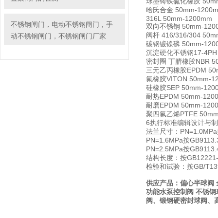
球墨铸铁硫化橡胶 50mm
哈氏合金 50mm-1200
316L 50mm-1200mm
不锈钢闸门，电动不锈钢闸门，手
双向不锈钢 50mm-120
阀杆 416/316/304 50
动不锈钢闸门，不锈钢闸门厂家
碳钢镀镍磷 50mm-120
沉淀硬化不锈钢17-4PH 
密封圈 丁腈橡胶NBR 50
三元乙丙橡胶EPDM 50m
氟橡胶VITON 50mm-1
硅橡胶SEP 50mm-120
耐热EPDM 50mm-120
耐磨EPDM 50mm-120
聚四氟乙烯PTFE 50mm
6执行标准编辑设计与制造：
法兰尺寸：PN=1.0MPa
PN=1.6MPa按GB91
PN=2.5MPa按GB91
结构长度：按GB1222
检验和试验：按GB/T13
供应产品：偏心半球阀 
功能水泵控制阀 不锈
阀、锻钢硬密封球阀、