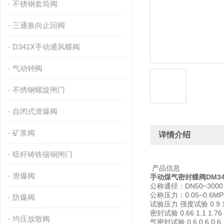
不锈钢套筒阀
三通换向止回阀
D341X手动通风蝶阀
气动钟阀
不绣钢螺旋闸门
自闭式泄爆阀
矿浆阀
详情介绍
暗杆铸铁镶铜闸门
产品信息
泄爆阀
手动煤气密封蝶阀DM347
公称通径：DN50~3000
公称压力：0.05~0.6MP
防爆阀
试验压力 强度试验 0.9 1.
密封试验 0.66 1.1 1.76
均压放散阀
气密封试验 0.6 0.6 0.6