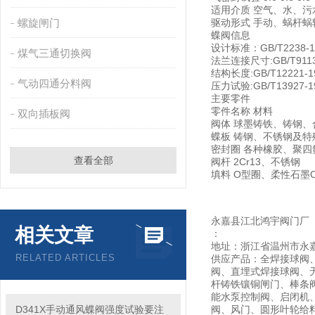
适用介质 空气、水、
螺旋闸门
驱动形式 手动、蜗杆
蝶阀信息
设计标准：GB/T2238-1
煤气三通切换阀
法兰连接尺寸:GB/T9113.1
结构长度:GB/T12221-1
气动四通分料阀
压力试验:GB/T13927-19
主要零件
零件名称 材料
双向插板阀
阀体 球墨铸铁、铸钢、
蝶板 铸钢、不锈钢及特
密封圈 各种橡胶、聚四
查看全部
阀杆 2Cr13、不锈钢
填料 O型圈、柔性石墨
永嘉县江北鸿宇阀门厂
相关文章
：
地址：浙江省温州市永
RELATED ARTICLES
供应产品：全焊接球阀
阀、直埋式焊接球阀、
杆铸铁镶铜闸门、棒条
能水泵控制阀、启闭机
D341X手动通风蝶阀强度试验要注
阀、风门、圆形叶轮给