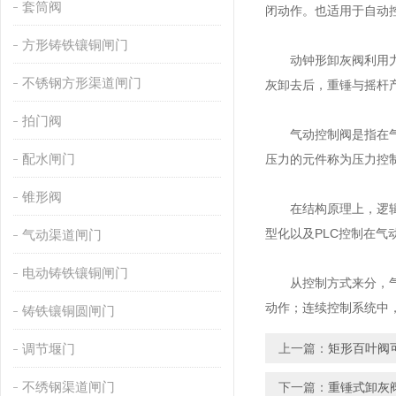
套筒阀
闭动作。也适用于自动
方形铸铁镶铜闸门
动钟形卸灰阀利用力矩
不锈钢方形渠道闸门
灰卸去后，重锤与摇杆
拍门阀
气动控制阀是指在气动
配水闸门
压力的元件称为压力控
锥形阀
在结构原理上，逻辑元
型化以及PLC控制在
气动渠道闸门
电动铸铁镶铜闸门
从控制方式来分，气动
动作；连续控制系统中
铸铁镶铜圆闸门
调节堰门
上一篇：
矩形百叶阀
不绣钢渠道闸门
下一篇：
重锤式卸灰