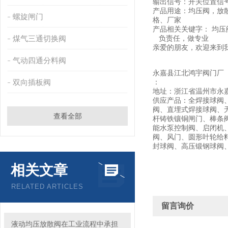
输出信号：开关位置信号采用
产品用途：均压阀，放
螺旋闸门
格、厂家
产品相关关键字： 均压
煤气三通切换阀
负责任，做专业
亲爱的朋友，欢迎来到
气动四通分料阀
永嘉县江北鸿宇阀门厂
双向插板阀
：
地址：浙江省温州市永
供应产品：全焊接球阀
阀、直埋式焊接球阀、
查看全部
杆铸铁镶铜闸门、棒条
能水泵控制阀、启闭机
阀、风门、圆形叶轮给
封球阀、高压锻钢球阀
相关文章
RELATED ARTICLES
留言询价
液动均压放散阀在工业流程中承担