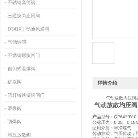
不锈钢套筒阀
三通换向止回阀
D341X手动通风蝶阀
气动钟阀
不绣钢螺旋闸门
自闭式泄爆阀
矿浆阀
详情介绍
暗杆铸铁镶铜闸门
气动放散均压阀生产
气动放散均压阀
泄爆阀
产品
型号：QP6420Y-0.
防爆阀
公称压力：0.05、0.
适用介质：半净煤气
传动方式：气压传动，压力
均压放散阀