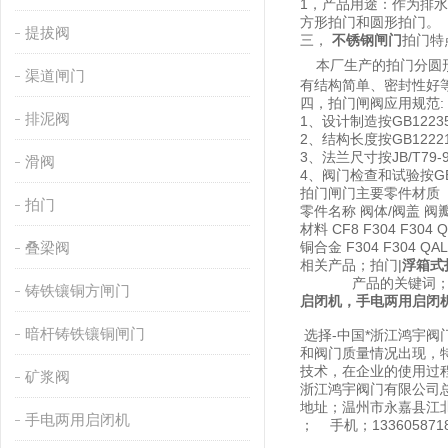
1，产品用途：作为排
方形拍门和圆形拍门。
提拔阀
三，
不锈钢闸门
拍门特点
本厂生产的拍门分圆形
渠道闸门
有结构简单、密封性好等
四，拍门闸阀应用规范:
排泥阀
1、设计制造按GB12235
2、结构长度按GB12221
3、法兰尺寸按JB/T79-
滑阀
4、阀门检查和试验按GB
拍门闸门主要零件材质 
拍门
零件名称 阀体/阀盖 阀
材料 CF8 F304 F304 Q
叠梁阀
铜合金 F304 F304 QA
相关产品；拍门|
浮箱式
产品的关键词
铸铁镶铜方闸门
启闭机，手电两用启闭
暗杆铸铁镶铜闸门
选择-中国*浙江鸿宇
和阀门质量情况出现，
技术，在企业的使用过
矿浆阀
浙江鸿宇阀门有限公司
地址；温州市永嘉县江
手电两用启闭机
； 手机；133605871