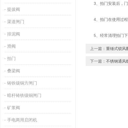
3、拍门安装后，门座
提拔阀
4、拍门在使用过程中
渠道闸门
排泥阀
5、经常清理拍门下方
滑阀
上一篇：
重锤式锁风
拍门
下一篇：
不锈钢通风
叠梁阀
铸铁镶铜方闸门
暗杆铸铁镶铜闸门
矿浆阀
手电两用启闭机