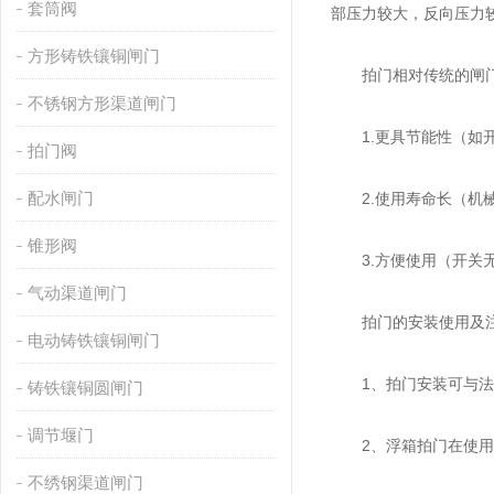
套筒阀
部压力较大，反向压力
方形铸铁镶铜闸门
拍门相对传统的闸门
不锈钢方形渠道闸门
1.更具节能性（如开
拍门阀
配水闸门
2.使用寿命长（机械
锥形阀
3.方便使用（开关无
气动渠道闸门
拍门的安装使用及注
电动铸铁镶铜闸门
1、拍门安装可与法
铸铁镶铜圆闸门
调节堰门
2、浮箱拍门在使用过
不绣钢渠道闸门