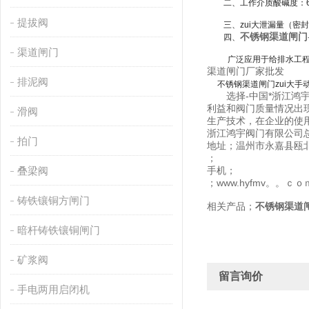
二、工作介质酸碱度：
提拔阀
三、zui大泄漏量
（密封
不锈钢渠道闸门
四、
渠道闸门
广泛应用于给排水工
渠道闸门厂家批发
排泥阀
不锈钢渠道闸门zui大手动
选择-中国*浙江鸿宇
利益和阀门质量情况出
滑阀
生产技术，在企业的使
浙江鸿宇阀门有限公司
拍门
地址；温州市永嘉县瓯
；
叠梁阀
手机；
；www.hyfmv。。ｃｏ
铸铁镶铜方闸门
相关产品；
不锈钢渠道
暗杆铸铁镶铜闸门
矿浆阀
留言询价
手电两用启闭机