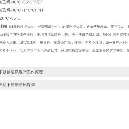
-40°C~95°CPVDF
-40°C~140°CPPH
°C~95°C
塑料阀门
耐腐蚀性能优良。密封圈采用F4。耐腐性能优异，延长使用寿命。转动灵活
两端法兰与管路连接时，要均匀拧紧螺栓，防止法兰变形造成泄漏。顺时针方向旋转
球表面划伤。UPVC球阀，重量轻、耐腐蚀性强，被应用于多个领域，如一般纯水和
等多个行业，品质得到广大用户的认可。外型结构紧凑美观、本体重量轻容易安装、
不锈钢通风蝶阀工作原理
气动不锈钢通风蝶阀