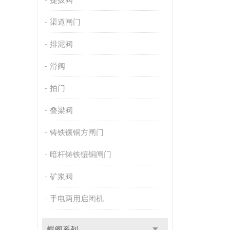
渠道闸门
排泥阀
滑阀
拍门
叠梁阀
铸铁镶铜方闸门
暗杆铸铁镶铜闸门
矿浆阀
手电两用启闭机
蝶阀系列