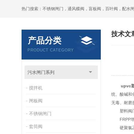
热门搜索：不锈钢闸门，通风蝶阀，盲板阀，百叶阀，配水
技术文
产品分类
PRODUCT CATEGORY
污水闸门系列
upv
搅拌机
统、酸碱和
闸板阀
无毒、耐磨
塑料阀门
不锈钢闸门
FRPP增强
套筒阀
硬聚氯乙烯-