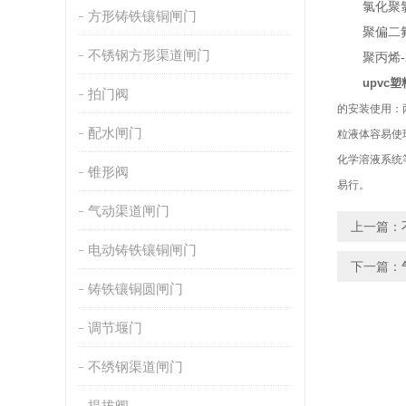
氯化聚氯乙烯
方形铸铁镶铜闸门
聚偏二氟乙烯
不锈钢方形渠道闸门
聚丙烯-20
upvc
拍门阀
的安装使用：
配水闸门
粒液体容易使
化学溶液系统
锥形阀
易行。
气动渠道闸门
上一篇：
电动铸铁镶铜闸门
下一篇：
铸铁镶铜圆闸门
调节堰门
不绣钢渠道闸门
提拔阀