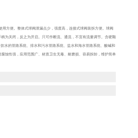
、使用方便。整体式球阀泄漏点少，强度高，连接式球阀装拆方便。球阀
手柄为关闭，反之为开启。只可作断流、通流，不宜有流量调节。含硬颗
生饮水的管路系统、排水和污水管路系统、盐水和海水管路系统、酸碱和
耐腐蚀性强，应用范围广、材质卫生无毒、耐磨损、容易拆卸，维护简单