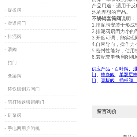
产品用途：适用于反
提拔阀
池的理想的产品。
不锈钢套筒阀
说明：
渠道闸门
1.排泥阀安装于形
2.排泥阀启闭力小
排泥阀
3.开度可调，能实
4.自带导向，操作力
滑阀
5.密封性能好，使用
6.若配套电动启闭
拍门
供应产品：
百叶阀
、
门
、
棒条阀
、
单双层
叠梁阀
门
、
盲板阀、插板阀
铸铁镶铜方闸门
暗杆铸铁镶铜闸门
留言询价
矿浆阀
手电两用启闭机
产品：