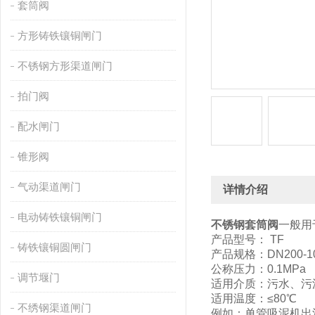
套筒阀
方形铸铁镶铜闸门
不锈钢方形渠道闸门
拍门阀
配水闸门
锥形阀
气动渠道闸门
详情介绍
电动铸铁镶铜闸门
不锈钢套筒阀
一般用
产品型号：
TF
铸铁镶铜圆闸门
产品规格：
DN200-1
公称压力：
0.1MPa
调节堰门
适用介质：污水、污
适用温度：
≤80℃
不绣钢渠道闸门
例如：单管吸泥机出