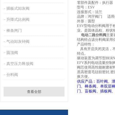
零部件及配件：执行器
型号：ESV
插板式卸灰阀
连接形式：法兰
品牌：鸿宇阀门
适
升降式比例阀
外形：圆型
ESV型电动分料阀用
棒条闸门
业。是固体晶粒、粉状
电动二路分料阀
主要
结构特点该分料阀采用
气动卸灰钟阀
产品特性：
具有开启关闭灵活，
圆顶阀
特点。
驱动装置为调节型BER
EFV系列电动流量控
真空压力释放阀
阀芯使用高性能耐磨材
质高密度毛毡软密封,
分料阀
换方便。
供应产品：
百叶阀
、
门
、
棒条阀
、
单双层
门
、
盲板阀、插板阀
查看全部