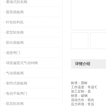
重锤式卸灰阀
圆形插板阀
叶轮给料机
星型卸灰阀
双向插板阀
扇形闸门
球面偏置式气动钟阀
详情介绍
气动插板阀
密闭式插板阀
标准：国标
工作温度：常温℃
加工定制：是
电动平板闸门
材质：碳钢
流动方向：双向
双层卸灰阀
压力环境：常压