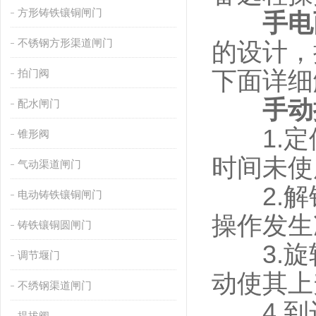
方形铸铁镶铜闸门
手电
不锈钢方形渠道闸门
的设计，
拍门阀
下面详细
手动
配水闸门
1.定
锥形阀
时间未使
气动渠道闸门
2.解
电动铸铁镶铜闸门
操作发生
铸铁镶铜圆闸门
3.旋
调节堰门
动使其上
不绣钢渠道闸门
4.到
提拔阀