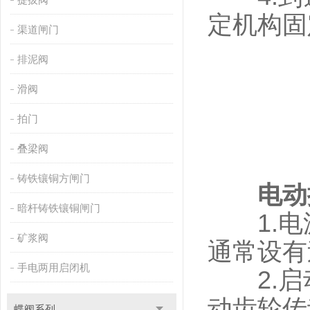
定机构固
渠道闸门
排泥阀
滑阀
拍门
叠梁阀
铸铁镶铜方闸门
电动
暗杆铸铁镶铜闸门
1.电
矿浆阀
通常设有
手电两用启闭机
2.启
动齿轮传
蝶阀系列