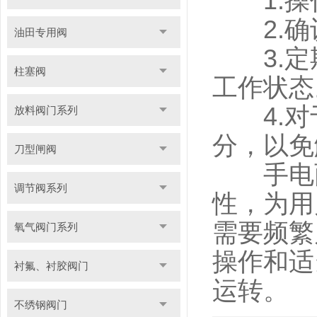
1.操
2.确
油田专用阀
3.定
柱塞阀
工作状态
4.对
放料阀门系列
分，以免
刀型闸阀
手电两
调节阀系列
性，为用
需要频繁
氧气阀门系列
操作和适
衬氟、衬胶阀门
运转。
不绣钢阀门