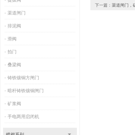
下一篇：
渠道闸门，
渠道闸门
排泥阀
滑阀
拍门
叠梁阀
铸铁镶铜方闸门
暗杆铸铁镶铜闸门
矿浆阀
手电两用启闭机
蝶阀系列