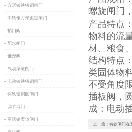
方形铸铁镶铜闸门
螺旋闸门
不锈钢方形渠道闸门
产品特点
拍门阀
物料的流
配水闸门
材、粮食
锥形阀
结构特点
气动渠道闸门
类固体物
电动铸铁镶铜闸门
不受角度
铸铁镶铜圆闸门
插板阀，
成：电动
调节堰门
不绣钢渠道闸门
上一篇：
铸铁闸门在
提拔阀